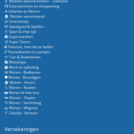
📱 Mobiele abonnementen - Telefoons
📺 Entertainment en ontspanning
✈️ Vakantie en Reizen
🏠 Oktober woonmaand
🌿 Smartshops
🎲 Speelgoed & Spellen
🏅 Sport & Vrije tijd
🛍️ Supermarkten
🛒 Super Stores
🌐 Televisie, internet en bellen
💃 Themafeesten en partijen
🌱 Tuin & Buitenleven
🛍️ Webshops
🏫 Werk en opleiding
🛀 Wonen - Badkamer
🛡️ Wonen - Beveiligen
🏠 Wonen - Huren
🔪 Wonen - Keuken
🏡 Wonen & Interieur
🛏️ Wonen - Slapen
💡 Wonen - Verlichting
🧺 Wonen - Witgoed
👔 Zakelijk - Kantoor
Verzekeringen