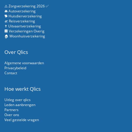
⚠️ Zorgverzekering 2026 ✅
🚘 Autoverzekering
🐕 Huisdierverzekering
🛫 Reisverzekering
✝️ Uitvaartverzekering
🏢 Verzekeringen Overig
🏠 Woonhuisverzekering
Over Qlics
Algemene voorwaarden
Privacybeleid
Contact
Hoe werkt Qlics
Uitleg over qlics
Leden aanbrengen
Partners
Over ons
Veel gestelde vragen