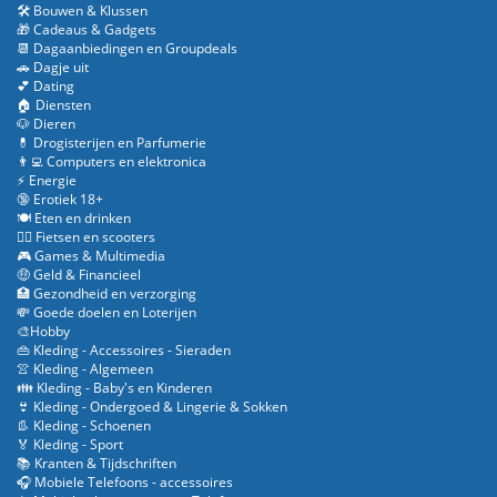
🛠️ Bouwen & Klussen
🎁 Cadeaus & Gadgets
📆 Dagaanbiedingen en Groupdeals
🚗 Dagje uit
💕 Dating
🏠 Diensten
🐶 Dieren
💊 Drogisterijen en Parfumerie
👨‍💻 Computers en elektronica
⚡ Energie
🔞 Erotiek 18+
🍽️ Eten en drinken
🚴‍♂️ Fietsen en scooters
🎮 Games & Multimedia
🤑 Geld & Financieel
🏥 Gezondheid en verzorging
💸 Goede doelen en Loterijen
🎨Hobby
👜 Kleding - Accessoires - Sieraden
👚 Kleding - Algemeen
👪 Kleding - Baby's en Kinderen
👙 Kleding - Ondergoed & Lingerie & Sokken
👢 Kleding - Schoenen
🏅 Kleding - Sport
📚 Kranten & Tijdschriften
🎧 Mobiele Telefoons - accessoires