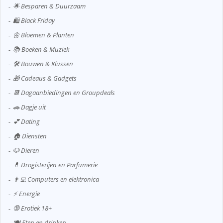
🌟 Besparen & Duurzaam
🛍️ Black Friday
🌼 Bloemen & Planten
📚 Boeken & Muziek
🛠️ Bouwen & Klussen
🎁 Cadeaus & Gadgets
📆 Dagaanbiedingen en Groupdeals
🚗 Dagje uit
💕 Dating
🏠 Diensten
🐶 Dieren
💊 Drogisterijen en Parfumerie
👨‍💻 Computers en elektronica
⚡ Energie
🔞 Erotiek 18+
🍽️ Eten en drinken