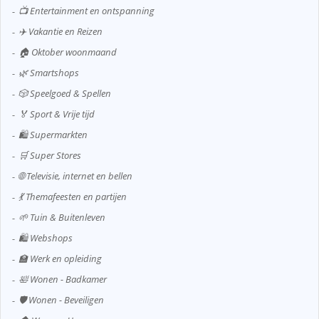
📺 Entertainment en ontspanning
✈️ Vakantie en Reizen
🏠 Oktober woonmaand
🌿 Smartshops
🎲 Speelgoed & Spellen
🏅 Sport & Vrije tijd
🛍️ Supermarkten
🛒 Super Stores
🌐 Televisie, internet en bellen
💃 Themafeesten en partijen
🌱 Tuin & Buitenleven
🛍️ Webshops
🏫 Werk en opleiding
🛀 Wonen - Badkamer
🛡️ Wonen - Beveiligen