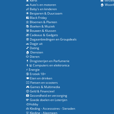
🎄 Kerst
🏢 Verzek
🚗 Auto's en motoren
🏠 Woonh
👶 Baby's en kinderen
🌟 Besparen & Duurzaam
🛍️ Black Friday
🌼 Bloemen & Planten
📚 Boeken & Muziek
🛠️ Bouwen & Klussen
🎁 Cadeaus & Gadgets
📆 Dagaanbiedingen en Groupdeals
🚗 Dagje uit
💕 Dating
🏠 Diensten
🐶 Dieren
💊 Drogisterijen en Parfumerie
👨‍💻 Computers en elektronica
⚡ Energie
🔞 Erotiek 18+
🍽️ Eten en drinken
🚴‍♂️ Fietsen en scooters
🎮 Games & Multimedia
🤑 Geld & Financieel
🏥 Gezondheid en verzorging
💸 Goede doelen en Loterijen
🎨Hobby
👜 Kleding - Accessoires - Sieraden
👚 Kleding - Algemeen