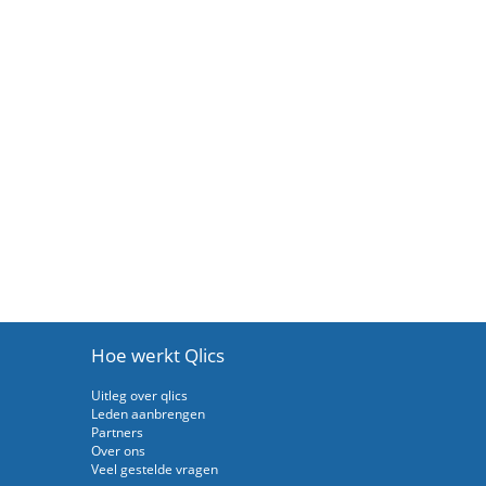
Hoe werkt Qlics
Uitleg over qlics
Leden aanbrengen
Partners
Over ons
Veel gestelde vragen