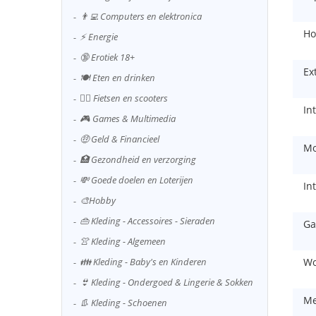
👨‍💻 Computers en elektronica
Ho
⚡ Energie
🔞 Erotiek 18+
Ex
🍽️ Eten en drinken
🚴‍♂️ Fietsen en scooters
In
🎮 Games & Multimedia
🤑 Geld & Financieel
Mo
🏥 Gezondheid en verzorging
💸 Goede doelen en Loterijen
In
🎨Hobby
👜 Kleding - Accessoires - Sieraden
Ga
👚 Kleding - Algemeen
👪 Kleding - Baby's en Kinderen
Wo
👙 Kleding - Ondergoed & Lingerie & Sokken
Me
👢 Kleding - Schoenen