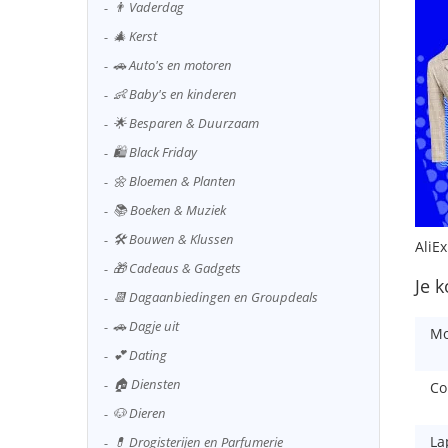
👨 Vaderdag
🎄 Kerst
🚗 Auto's en motoren
👶 Baby's en kinderen
🌟 Besparen & Duurzaam
🛍️ Black Friday
🌼 Bloemen & Planten
📚 Boeken & Muziek
🛠️ Bouwen & Klussen
AliE
🎁 Cadeaus & Gadgets
Je k
📆 Dagaanbiedingen en Groupdeals
🚗 Dagje uit
Mo
💕 Dating
🏠 Diensten
Co
🐶 Dieren
La
💊 Drogisterijen en Parfumerie