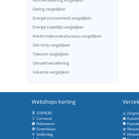
Autoverzekering vergelijken
Dating vergelijken
Energie (consument) vergelijken
Energie (zakelijk) vergelijken
Marktonderzoeksbureaus vergelijken
Sim-Only vergelijken
Telecom vergelijken
Uitvaartverzekering
Vakantie vergelijken
Webshops korting
Verzek
🔝 TOPPERS
⚠️ Zorgv
🎈 Carnaval
🚘 Autove
🎃 Halloween
🐕 Huisdi
🎁 Sinterklaas
🛫 Reisve
👨 Vaderdag
✝️ Uitvaa