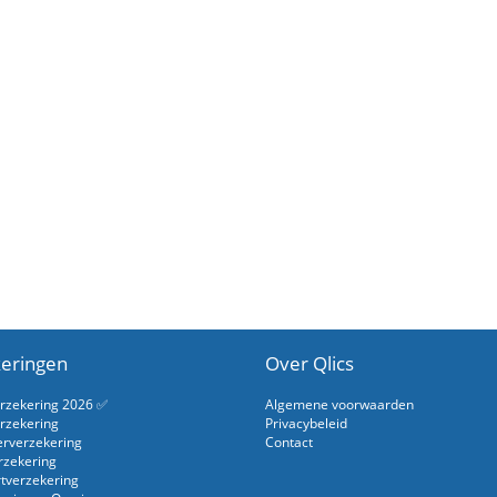
eringen
Over Qlics
erzekering 2026 ✅
Algemene voorwaarden
rzekering
Privacybeleid
erverzekering
Contact
rzekering
rtverzekering