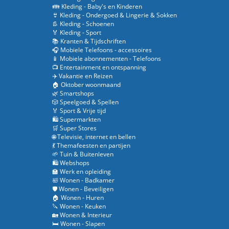
👪 Kleding - Baby's en Kinderen
👙 Kleding - Ondergoed & Lingerie & Sokken
👢 Kleding - Schoenen
🏅 Kleding - Sport
📚 Kranten & Tijdschriften
🎧 Mobiele Telefoons - accessoires
📱 Mobiele abonnementen - Telefoons
📺 Entertainment en ontspanning
✈️ Vakantie en Reizen
🏠 Oktober woonmaand
🌿 Smartshops
🎲 Speelgoed & Spellen
🏅 Sport & Vrije tijd
🛍️ Supermarkten
🛒 Super Stores
🌐 Televisie, internet en bellen
💃 Themafeesten en partijen
🌱 Tuin & Buitenleven
🛍️ Webshops
🏫 Werk en opleiding
🛀 Wonen - Badkamer
🛡️ Wonen - Beveiligen
🏠 Wonen - Huren
🔪 Wonen - Keuken
🏡 Wonen & Interieur
🛏️ Wonen - Slapen