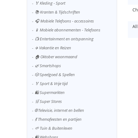
🏅 Kleding - Sport
Ch
📚 Kranten & Tijdschriften
🎧 Mobiele Telefoons - accessoires
Al
📱 Mobiele abonnementen - Telefoons
📺 Entertainment en ontspanning
✈️ Vakantie en Reizen
🏠 Oktober woonmaand
🌿 Smartshops
🎲 Speelgoed & Spellen
🏅 Sport & Vrije tijd
🛍️ Supermarkten
🛒 Super Stores
🌐 Televisie, internet en bellen
💃 Themafeesten en partijen
🌱 Tuin & Buitenleven
🛍️ Webshops