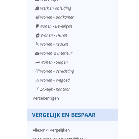
🏫 Werk en opleiding
🛀 Wonen - Badkamer
🛡️ Wonen - Beveiligen
🏠 Wonen - Huren
🔪 Wonen - Keuken
🏡 Wonen & Interieur
🛏️ Wonen - Slapen
💡 Wonen - Verlichting
🧺 Wonen - Witgoed
👔 Zakelijk - Kantoor
Verzekeringen
VERGELIJK EN BESPAAR
Alles-in-1 vergelijken