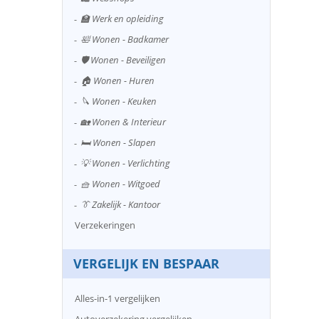
🏫 Werk en opleiding
🛀 Wonen - Badkamer
🛡️ Wonen - Beveiligen
🏠 Wonen - Huren
🔪 Wonen - Keuken
🏡 Wonen & Interieur
🛏️ Wonen - Slapen
💡 Wonen - Verlichting
🧺 Wonen - Witgoed
👔 Zakelijk - Kantoor
Verzekeringen
VERGELIJK EN BESPAAR
Alles-in-1 vergelijken