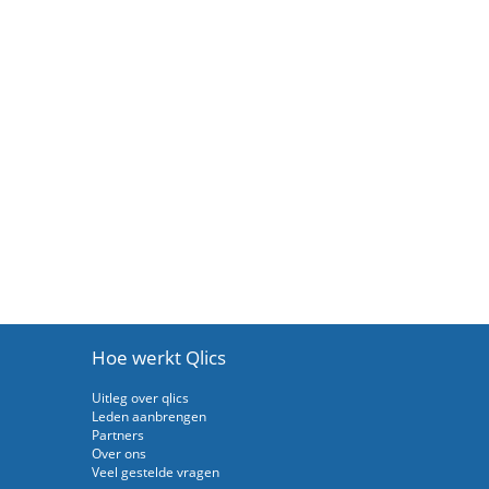
Hoe werkt Qlics
Uitleg over qlics
Leden aanbrengen
Partners
Over ons
Veel gestelde vragen