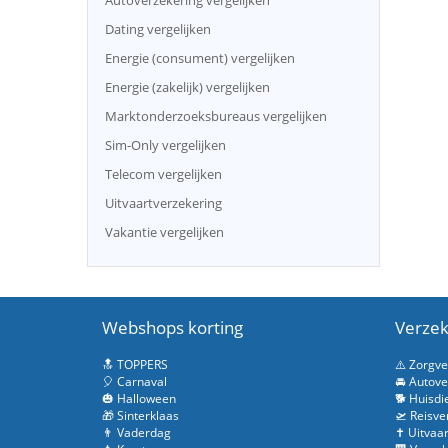
Autoverzekering vergelijken
Dating vergelijken
Energie (consument) vergelijken
Energie (zakelijk) vergelijken
Marktonderzoeksbureaus vergelijken
Sim-Only vergelijken
Telecom vergelijken
Uitvaartverzekering
Vakantie vergelijken
Webshops korting
Verzek
🔝 TOPPERS
⚠️ Zorgv
🎈 Carnaval
🚘 Autove
🎃 Halloween
🐕 Huisdi
🎁 Sinterklaas
🛫 Reisve
👨 Vaderdag
✝️ Uitvaa