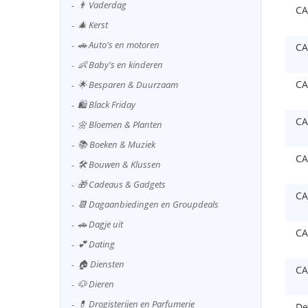
👨 Vaderdag
CA
🎄 Kerst
🚗 Auto's en motoren
CA
👶 Baby's en kinderen
CA
🌟 Besparen & Duurzaam
🛍️ Black Friday
CA
🌼 Bloemen & Planten
📚 Boeken & Muziek
CA
🛠️ Bouwen & Klussen
🎁 Cadeaus & Gadgets
CA
📆 Dagaanbiedingen en Groupdeals
🚗 Dagje uit
CA
💕 Dating
🏠 Diensten
CA
🐶 Dieren
💊 Drogisterijen en Parfumerie
De