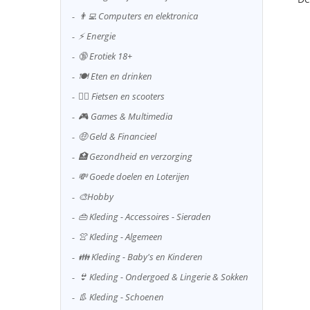
👨‍💻 Computers en elektronica
⚡ Energie
🔞 Erotiek 18+
🍽️ Eten en drinken
🚴‍♂️ Fietsen en scooters
🎮 Games & Multimedia
🤑 Geld & Financieel
🏥 Gezondheid en verzorging
💸 Goede doelen en Loterijen
🎨Hobby
👜 Kleding - Accessoires - Sieraden
👚 Kleding - Algemeen
👪 Kleding - Baby's en Kinderen
👙 Kleding - Ondergoed & Lingerie & Sokken
👢 Kleding - Schoenen