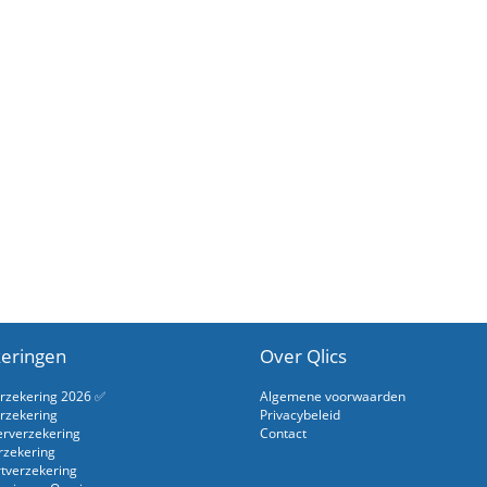
eringen
Over Qlics
erzekering 2026 ✅
Algemene voorwaarden
rzekering
Privacybeleid
erverzekering
Contact
rzekering
rtverzekering