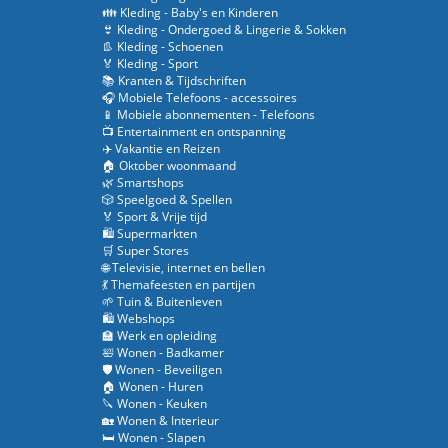
👪 Kleding - Baby's en Kinderen
👙 Kleding - Ondergoed & Lingerie & Sokken
👢 Kleding - Schoenen
🏅 Kleding - Sport
📚 Kranten & Tijdschriften
🎧 Mobiele Telefoons - accessoires
📱 Mobiele abonnementen - Telefoons
📺 Entertainment en ontspanning
✈️ Vakantie en Reizen
🏠 Oktober woonmaand
🌿 Smartshops
🎲 Speelgoed & Spellen
🏅 Sport & Vrije tijd
🛍️ Supermarkten
🛒 Super Stores
🌐 Televisie, internet en bellen
💃 Themafeesten en partijen
🌱 Tuin & Buitenleven
🛍️ Webshops
🏫 Werk en opleiding
🛀 Wonen - Badkamer
🛡️ Wonen - Beveiligen
🏠 Wonen - Huren
🔪 Wonen - Keuken
🏡 Wonen & Interieur
🛏️ Wonen - Slapen