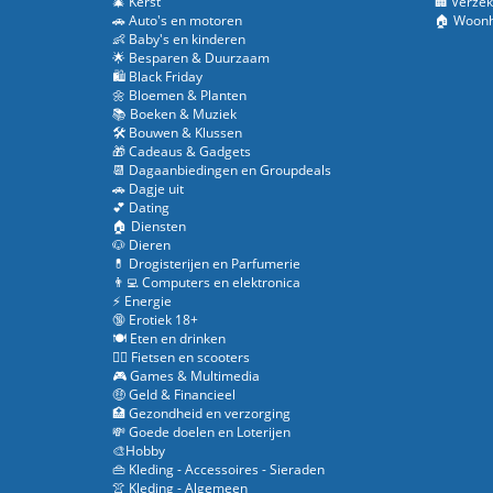
🎄 Kerst
🏢 Verzek
🚗 Auto's en motoren
🏠 Woonh
👶 Baby's en kinderen
🌟 Besparen & Duurzaam
🛍️ Black Friday
🌼 Bloemen & Planten
📚 Boeken & Muziek
🛠️ Bouwen & Klussen
🎁 Cadeaus & Gadgets
📆 Dagaanbiedingen en Groupdeals
🚗 Dagje uit
💕 Dating
🏠 Diensten
🐶 Dieren
💊 Drogisterijen en Parfumerie
👨‍💻 Computers en elektronica
⚡ Energie
🔞 Erotiek 18+
🍽️ Eten en drinken
🚴‍♂️ Fietsen en scooters
🎮 Games & Multimedia
🤑 Geld & Financieel
🏥 Gezondheid en verzorging
💸 Goede doelen en Loterijen
🎨Hobby
👜 Kleding - Accessoires - Sieraden
👚 Kleding - Algemeen