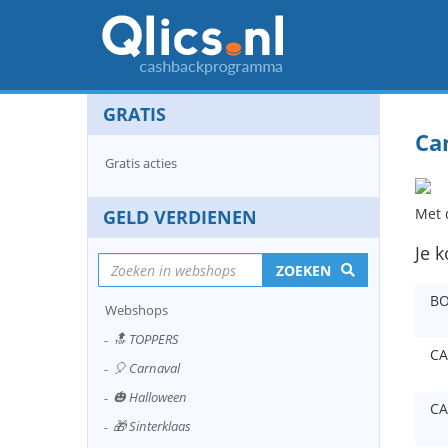
GRATIS
Can
Gratis acties
Met d
GELD VERDIENEN
Je k
ZOEKEN
B
Webshops
🔝 TOPPERS
CA
🎈 Carnaval
🎃 Halloween
CA
🎁 Sinterklaas