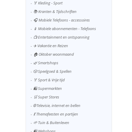
🏅 Kleding - Sport
📚 Kranten & Tijdschriften
🎧 Mobiele Telefoons - accessoires
📱 Mobiele abonnementen - Telefoons
📺 Entertainment en ontspanning
✈️ Vakantie en Reizen
🏠 Oktober woonmaand
🌿 Smartshops
🎲 Speelgoed & Spellen
🏅 Sport & Vrije tijd
🛍️ Supermarkten
🛒 Super Stores
🌐 Televisie, internet en bellen
💃 Themafeesten en partijen
🌱 Tuin & Buitenleven
🛍️ Webshops