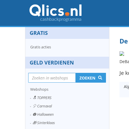
GRATIS
De
Gratis acties
DeBa
GELD VERDIENEN
Je k
ZOEKEN
Al
Webshops
🔝 TOPPERS
🎈 Carnaval
🎃 Halloween
🎁 Sinterklaas