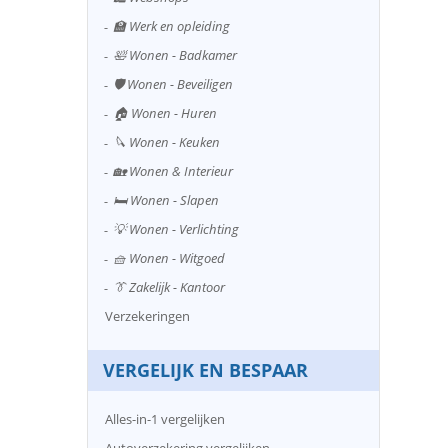
🏫 Werk en opleiding
🛀 Wonen - Badkamer
🛡️ Wonen - Beveiligen
🏠 Wonen - Huren
🔪 Wonen - Keuken
🏡 Wonen & Interieur
🛏️ Wonen - Slapen
💡 Wonen - Verlichting
🧺 Wonen - Witgoed
👔 Zakelijk - Kantoor
Verzekeringen
VERGELIJK EN BESPAAR
Alles-in-1 vergelijken