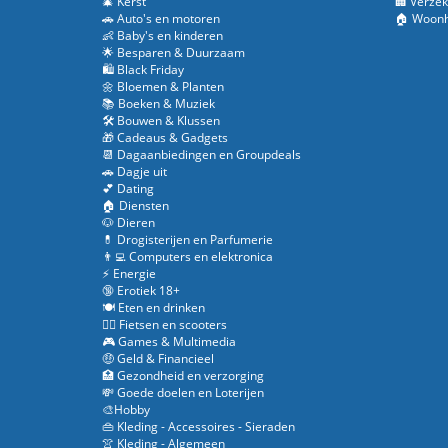
🎄 Kerst
🏢 Verzek
🚗 Auto's en motoren
🏠 Woonh
👶 Baby's en kinderen
🌟 Besparen & Duurzaam
🛍️ Black Friday
🌼 Bloemen & Planten
📚 Boeken & Muziek
🛠️ Bouwen & Klussen
🎁 Cadeaus & Gadgets
📆 Dagaanbiedingen en Groupdeals
🚗 Dagje uit
💕 Dating
🏠 Diensten
🐶 Dieren
💊 Drogisterijen en Parfumerie
👨‍💻 Computers en elektronica
⚡ Energie
🔞 Erotiek 18+
🍽️ Eten en drinken
🚴‍♂️ Fietsen en scooters
🎮 Games & Multimedia
🤑 Geld & Financieel
🏥 Gezondheid en verzorging
💸 Goede doelen en Loterijen
🎨Hobby
👜 Kleding - Accessoires - Sieraden
👚 Kleding - Algemeen