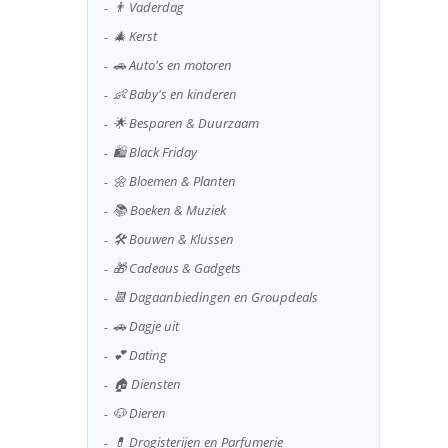
👨 Vaderdag
🎄 Kerst
🚗 Auto's en motoren
👶 Baby's en kinderen
🌟 Besparen & Duurzaam
🛍️ Black Friday
🌼 Bloemen & Planten
📚 Boeken & Muziek
🛠️ Bouwen & Klussen
🎁 Cadeaus & Gadgets
📆 Dagaanbiedingen en Groupdeals
🚗 Dagje uit
💕 Dating
🏠 Diensten
🐶 Dieren
💊 Drogisterijen en Parfumerie