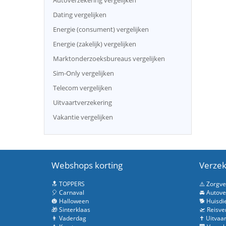
Autoverzekering vergelijken
Dating vergelijken
Energie (consument) vergelijken
Energie (zakelijk) vergelijken
Marktonderzoeksbureaus vergelijken
Sim-Only vergelijken
Telecom vergelijken
Uitvaartverzekering
Vakantie vergelijken
Webshops korting
Verzek
🔝 TOPPERS
⚠️ Zorgv
🎈 Carnaval
🚘 Autove
🎃 Halloween
🐕 Huisdi
🎁 Sinterklaas
🛫 Reisve
👨 Vaderdag
✝️ Uitvaa