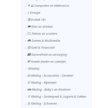
👨‍💻 Computers en elektronica
⚡ Energie
🔞 Erotiek 18+
🍽️ Eten en drinken
🚴‍♂️ Fietsen en scooters
🎮 Games & Multimedia
🤑 Geld & Financieel
🏥 Gezondheid en verzorging
💸 Goede doelen en Loterijen
🎨Hobby
👜 Kleding - Accessoires - Sieraden
👚 Kleding - Algemeen
👪 Kleding - Baby's en Kinderen
👙 Kleding - Ondergoed & Lingerie & Sokken
👢 Kleding - Schoenen