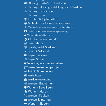
👪 Kleding - Baby's en Kinderen
👙 Kleding - Ondergoed & Lingerie & Sokken
👢 Kleding - Schoenen
🏅 Kleding - Sport
📚 Kranten & Tijdschriften
🎧 Mobiele Telefoons - accessoires
📱 Mobiele abonnementen - Telefoons
📺 Entertainment en ontspanning
✈️ Vakantie en Reizen
🏠 Oktober woonmaand
🌿 Smartshops
🎲 Speelgoed & Spellen
🏅 Sport & Vrije tijd
🛍️ Supermarkten
🛒 Super Stores
🌐 Televisie, internet en bellen
💃 Themafeesten en partijen
🌱 Tuin & Buitenleven
🛍️ Webshops
🏫 Werk en opleiding
🛀 Wonen - Badkamer
🛡️ Wonen - Beveiligen
🏠 Wonen - Huren
🔪 Wonen - Keuken
🏡 Wonen & Interieur
🛏️ Wonen - Slapen