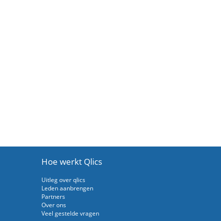
Hoe werkt Qlics
Uitleg over qlics
Leden aanbrengen
Partners
Over ons
Veel gestelde vragen