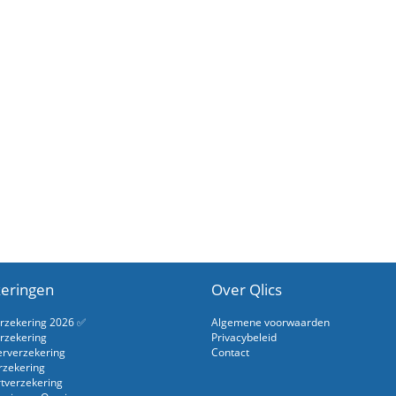
eringen
Over Qlics
erzekering 2026 ✅
Algemene voorwaarden
rzekering
Privacybeleid
erverzekering
Contact
rzekering
rtverzekering