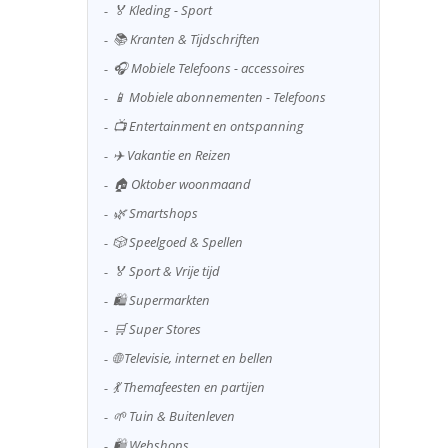
🏅 Kleding - Sport
📚 Kranten & Tijdschriften
🎧 Mobiele Telefoons - accessoires
📱 Mobiele abonnementen - Telefoons
📺 Entertainment en ontspanning
✈️ Vakantie en Reizen
🏠 Oktober woonmaand
🌿 Smartshops
🎲 Speelgoed & Spellen
🏅 Sport & Vrije tijd
🛍️ Supermarkten
🛒 Super Stores
🌐 Televisie, internet en bellen
💃 Themafeesten en partijen
🌱 Tuin & Buitenleven
🛍️ Webshops