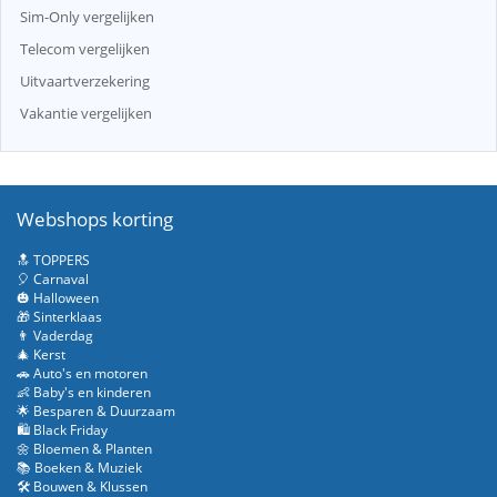
Sim-Only vergelijken
Telecom vergelijken
Uitvaartverzekering
Vakantie vergelijken
Webshops korting
🔝 TOPPERS
🎈 Carnaval
🎃 Halloween
🎁 Sinterklaas
👨 Vaderdag
🎄 Kerst
🚗 Auto's en motoren
👶 Baby's en kinderen
🌟 Besparen & Duurzaam
🛍️ Black Friday
🌼 Bloemen & Planten
📚 Boeken & Muziek
🛠️ Bouwen & Klussen