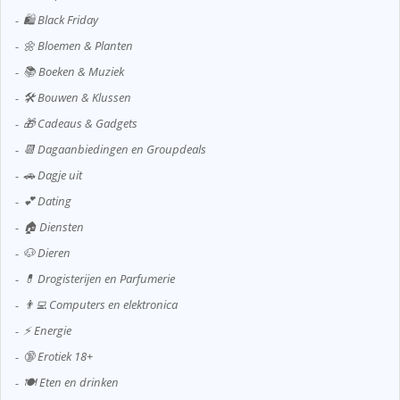
🛍️ Black Friday
🌼 Bloemen & Planten
📚 Boeken & Muziek
🛠️ Bouwen & Klussen
🎁 Cadeaus & Gadgets
📆 Dagaanbiedingen en Groupdeals
🚗 Dagje uit
💕 Dating
🏠 Diensten
🐶 Dieren
💊 Drogisterijen en Parfumerie
👨‍💻 Computers en elektronica
⚡ Energie
🔞 Erotiek 18+
🍽️ Eten en drinken