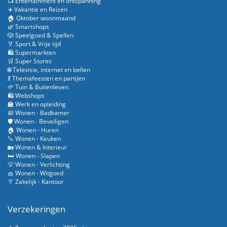
📺 Entertainment en ontspanning
✈️ Vakantie en Reizen
🏠 Oktober woonmaand
🌿 Smartshops
🎲 Speelgoed & Spellen
🏅 Sport & Vrije tijd
🛍️ Supermarkten
🛒 Super Stores
🌐 Televisie, internet en bellen
💃 Themafeesten en partijen
🌱 Tuin & Buitenleven
🛍️ Webshops
🏫 Werk en opleiding
🛀 Wonen - Badkamer
🛡️ Wonen - Beveiligen
🏠 Wonen - Huren
🔪 Wonen - Keuken
🏡 Wonen & Interieur
🛏️ Wonen - Slapen
💡 Wonen - Verlichting
🧺 Wonen - Witgoed
👔 Zakelijk - Kantoor
Verzekeringen