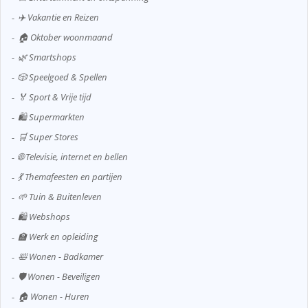
✈️ Vakantie en Reizen
🏠 Oktober woonmaand
🌿 Smartshops
🎲 Speelgoed & Spellen
🏅 Sport & Vrije tijd
🛍️ Supermarkten
🛒 Super Stores
🌐 Televisie, internet en bellen
💃 Themafeesten en partijen
🌱 Tuin & Buitenleven
🛍️ Webshops
🏫 Werk en opleiding
🛀 Wonen - Badkamer
🛡️ Wonen - Beveiligen
🏠 Wonen - Huren