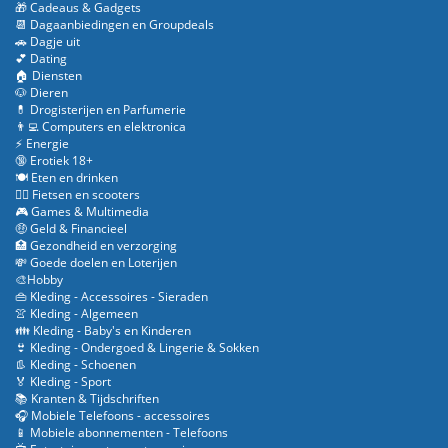
🎁 Cadeaus & Gadgets
📆 Dagaanbiedingen en Groupdeals
🚗 Dagje uit
💕 Dating
🏠 Diensten
🐶 Dieren
💊 Drogisterijen en Parfumerie
👨‍💻 Computers en elektronica
⚡ Energie
🔞 Erotiek 18+
🍽️ Eten en drinken
🚴‍♂️ Fietsen en scooters
🎮 Games & Multimedia
🤑 Geld & Financieel
🏥 Gezondheid en verzorging
💸 Goede doelen en Loterijen
🎨Hobby
👜 Kleding - Accessoires - Sieraden
👚 Kleding - Algemeen
👪 Kleding - Baby's en Kinderen
👙 Kleding - Ondergoed & Lingerie & Sokken
👢 Kleding - Schoenen
🏅 Kleding - Sport
📚 Kranten & Tijdschriften
🎧 Mobiele Telefoons - accessoires
📱 Mobiele abonnementen - Telefoons