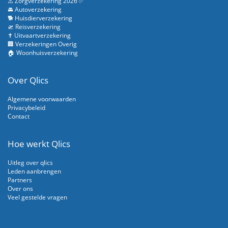
⚠️ Zorgverzekering 2026 ✅
🚘 Autoverzekering
🐕 Huisdierverzekering
🛫 Reisverzekering
✝️ Uitvaartverzekering
🏢 Verzekeringen Overig
🏠 Woonhuisverzekering
Over Qlics
Algemene voorwaarden
Privacybeleid
Contact
Hoe werkt Qlics
Uitleg over qlics
Leden aanbrengen
Partners
Over ons
Veel gestelde vragen