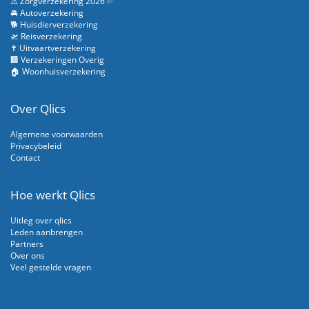
⚠️ Zorgverzekering 2026 ✅
🚘 Autoverzekering
🐕 Huisdierverzekering
🛫 Reisverzekering
✝️ Uitvaartverzekering
🏢 Verzekeringen Overig
🏠 Woonhuisverzekering
Over Qlics
Algemene voorwaarden
Privacybeleid
Contact
Hoe werkt Qlics
Uitleg over qlics
Leden aanbrengen
Partners
Over ons
Veel gestelde vragen