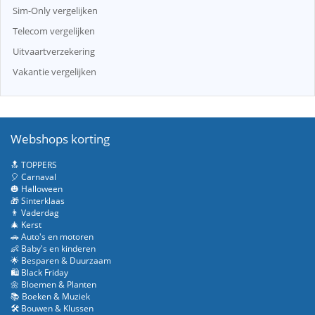
Sim-Only vergelijken
Telecom vergelijken
Uitvaartverzekering
Vakantie vergelijken
Webshops korting
🔝 TOPPERS
🎈 Carnaval
🎃 Halloween
🎁 Sinterklaas
👨 Vaderdag
🎄 Kerst
🚗 Auto's en motoren
👶 Baby's en kinderen
🌟 Besparen & Duurzaam
🛍️ Black Friday
🌼 Bloemen & Planten
📚 Boeken & Muziek
🛠️ Bouwen & Klussen