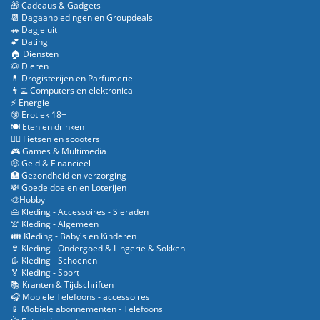
🎁 Cadeaus & Gadgets
📆 Dagaanbiedingen en Groupdeals
🚗 Dagje uit
💕 Dating
🏠 Diensten
🐶 Dieren
💊 Drogisterijen en Parfumerie
👨‍💻 Computers en elektronica
⚡ Energie
🔞 Erotiek 18+
🍽️ Eten en drinken
🚴‍♂️ Fietsen en scooters
🎮 Games & Multimedia
🤑 Geld & Financieel
🏥 Gezondheid en verzorging
💸 Goede doelen en Loterijen
🎨Hobby
👜 Kleding - Accessoires - Sieraden
👚 Kleding - Algemeen
👪 Kleding - Baby's en Kinderen
👙 Kleding - Ondergoed & Lingerie & Sokken
👢 Kleding - Schoenen
🏅 Kleding - Sport
📚 Kranten & Tijdschriften
🎧 Mobiele Telefoons - accessoires
📱 Mobiele abonnementen - Telefoons