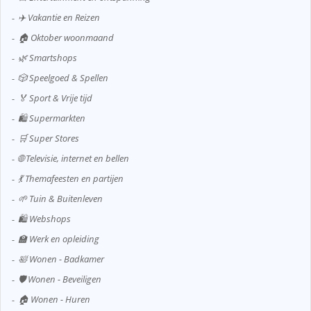
✈️ Vakantie en Reizen
🏠 Oktober woonmaand
🌿 Smartshops
🎲 Speelgoed & Spellen
🏅 Sport & Vrije tijd
🛍️ Supermarkten
🛒 Super Stores
🌐 Televisie, internet en bellen
💃 Themafeesten en partijen
🌱 Tuin & Buitenleven
🛍️ Webshops
🏫 Werk en opleiding
🛀 Wonen - Badkamer
🛡️ Wonen - Beveiligen
🏠 Wonen - Huren