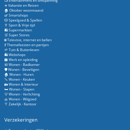
📺 Entertainment en ontspanning
✈️ Vakantie en Reizen
🏠 Oktober woonmaand
🌿 Smartshops
🎲 Speelgoed & Spellen
🏅 Sport & Vrije tijd
🛍️ Supermarkten
🛒 Super Stores
🌐 Televisie, internet en bellen
💃 Themafeesten en partijen
🌱 Tuin & Buitenleven
🛍️ Webshops
🏫 Werk en opleiding
🛀 Wonen - Badkamer
🛡️ Wonen - Beveiligen
🏠 Wonen - Huren
🔪 Wonen - Keuken
🏡 Wonen & Interieur
🛏️ Wonen - Slapen
💡 Wonen - Verlichting
🧺 Wonen - Witgoed
👔 Zakelijk - Kantoor
Verzekeringen