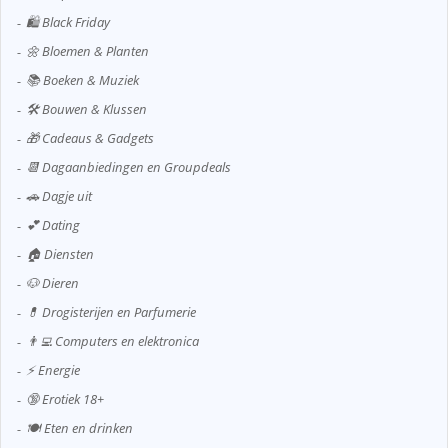
🛍️ Black Friday
🌼 Bloemen & Planten
📚 Boeken & Muziek
🛠️ Bouwen & Klussen
🎁 Cadeaus & Gadgets
📆 Dagaanbiedingen en Groupdeals
🚗 Dagje uit
💕 Dating
🏠 Diensten
🐶 Dieren
💊 Drogisterijen en Parfumerie
👨‍💻 Computers en elektronica
⚡ Energie
🔞 Erotiek 18+
🍽️ Eten en drinken