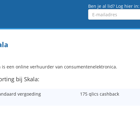
Ben je al lid? Log hier in:
Emailadres
ala
a is een online verhuurder van consumentenelektronica.
orting bij Skala:
andaard vergoeding
175 qlics cashback