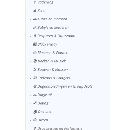
👨 Vaderdag
🎄 Kerst
🚗 Auto's en motoren
👶 Baby's en kinderen
🌟 Besparen & Duurzaam
🛍️ Black Friday
🌼 Bloemen & Planten
📚 Boeken & Muziek
🛠️ Bouwen & Klussen
🎁 Cadeaus & Gadgets
📆 Dagaanbiedingen en Groupdeals
🚗 Dagje uit
💕 Dating
🏠 Diensten
🐶 Dieren
💊 Drogisterijen en Parfumerie