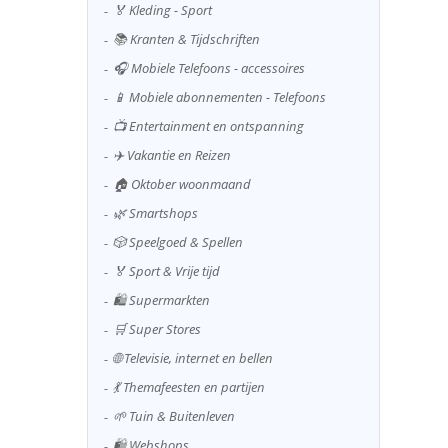
🏅 Kleding - Sport
📚 Kranten & Tijdschriften
🎧 Mobiele Telefoons - accessoires
📱 Mobiele abonnementen - Telefoons
📺 Entertainment en ontspanning
✈️ Vakantie en Reizen
🏠 Oktober woonmaand
🌿 Smartshops
🎲 Speelgoed & Spellen
🏅 Sport & Vrije tijd
🛍️ Supermarkten
🛒 Super Stores
🌐 Televisie, internet en bellen
💃 Themafeesten en partijen
🌱 Tuin & Buitenleven
🛍️ Webshops