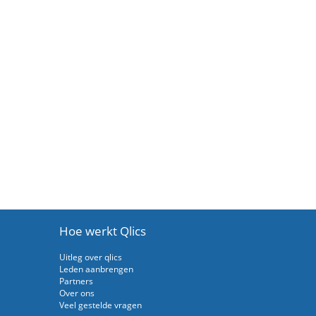
Hoe werkt Qlics
Uitleg over qlics
Leden aanbrengen
Partners
Over ons
Veel gestelde vragen