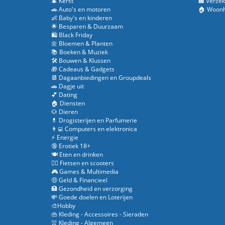
🎄 Kerst
🏢 Verzek
🚗 Auto's en motoren
🏠 Woonh
👶 Baby's en kinderen
🌟 Besparen & Duurzaam
🛍️ Black Friday
🌼 Bloemen & Planten
📚 Boeken & Muziek
🛠️ Bouwen & Klussen
🎁 Cadeaus & Gadgets
📆 Dagaanbiedingen en Groupdeals
🚗 Dagje uit
💕 Dating
🏠 Diensten
🐶 Dieren
💊 Drogisterijen en Parfumerie
👨‍💻 Computers en elektronica
⚡ Energie
🔞 Erotiek 18+
🍽️ Eten en drinken
🚴‍♂️ Fietsen en scooters
🎮 Games & Multimedia
🤑 Geld & Financieel
🏥 Gezondheid en verzorging
💸 Goede doelen en Loterijen
🎨Hobby
👜 Kleding - Accessoires - Sieraden
👚 Kleding - Algemeen