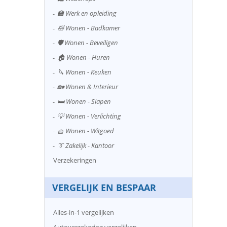
🏫 Werk en opleiding
🛀 Wonen - Badkamer
🛡️ Wonen - Beveiligen
🏠 Wonen - Huren
🔪 Wonen - Keuken
🏡 Wonen & Interieur
🛏️ Wonen - Slapen
💡 Wonen - Verlichting
🧺 Wonen - Witgoed
👔 Zakelijk - Kantoor
Verzekeringen
VERGELIJK EN BESPAAR
Alles-in-1 vergelijken