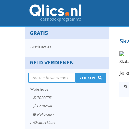
GRATIS
Sk
Gratis acties
Skal
GELD VERDIENEN
Je k
ZOEKEN
St
Webshops
🔝 TOPPERS
🎈 Carnaval
🎃 Halloween
🎁 Sinterklaas