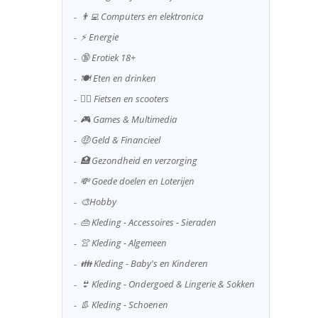
👨‍💻 Computers en elektronica
⚡ Energie
🔞 Erotiek 18+
🍽️ Eten en drinken
🚴‍♂️ Fietsen en scooters
🎮 Games & Multimedia
🤑 Geld & Financieel
🏥 Gezondheid en verzorging
💸 Goede doelen en Loterijen
🎨Hobby
👜 Kleding - Accessoires - Sieraden
👚 Kleding - Algemeen
👪 Kleding - Baby's en Kinderen
👙 Kleding - Ondergoed & Lingerie & Sokken
👢 Kleding - Schoenen