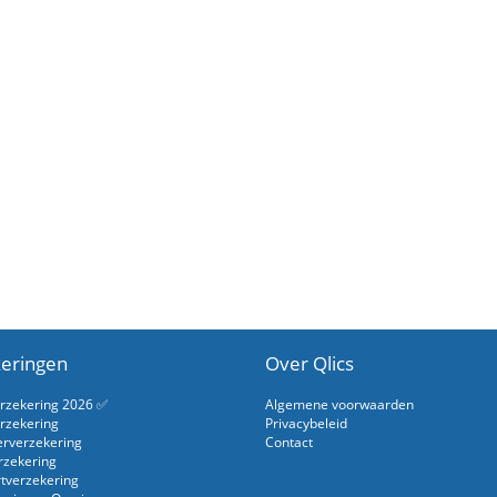
eringen
Over Qlics
erzekering 2026 ✅
Algemene voorwaarden
rzekering
Privacybeleid
erverzekering
Contact
rzekering
rtverzekering