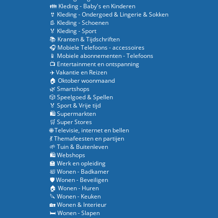
👪 Kleding - Baby's en Kinderen
👙 Kleding - Ondergoed & Lingerie & Sokken
👢 Kleding - Schoenen
🏅 Kleding - Sport
📚 Kranten & Tijdschriften
🎧 Mobiele Telefoons - accessoires
📱 Mobiele abonnementen - Telefoons
📺 Entertainment en ontspanning
✈️ Vakantie en Reizen
🏠 Oktober woonmaand
🌿 Smartshops
🎲 Speelgoed & Spellen
🏅 Sport & Vrije tijd
🛍️ Supermarkten
🛒 Super Stores
🌐 Televisie, internet en bellen
💃 Themafeesten en partijen
🌱 Tuin & Buitenleven
🛍️ Webshops
🏫 Werk en opleiding
🛀 Wonen - Badkamer
🛡️ Wonen - Beveiligen
🏠 Wonen - Huren
🔪 Wonen - Keuken
🏡 Wonen & Interieur
🛏️ Wonen - Slapen