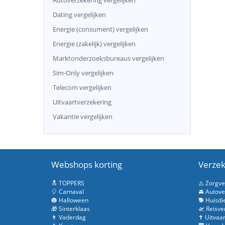
Autoverzekering vergelijken
Dating vergelijken
Energie (consument) vergelijken
Energie (zakelijk) vergelijken
Marktonderzoeksbureaus vergelijken
Sim-Only vergelijken
Telecom vergelijken
Uitvaartverzekering
Vakantie vergelijken
Webshops korting
Verzek
🔝 TOPPERS
⚠️ Zorgv
🎈 Carnaval
🚘 Autove
🎃 Halloween
🐕 Huisdi
🎁 Sinterklaas
🛫 Reisve
👨 Vaderdag
✝️ Uitvaa