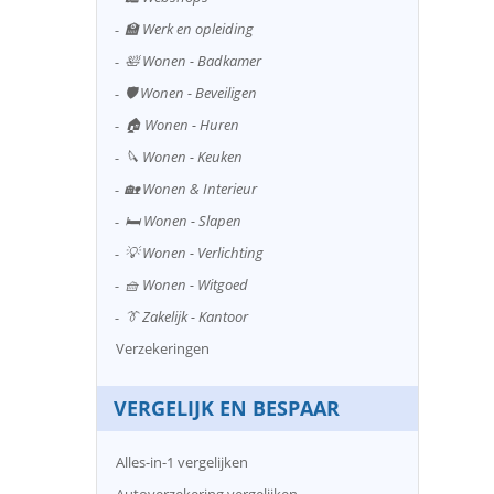
🏫 Werk en opleiding
🛀 Wonen - Badkamer
🛡️ Wonen - Beveiligen
🏠 Wonen - Huren
🔪 Wonen - Keuken
🏡 Wonen & Interieur
🛏️ Wonen - Slapen
💡 Wonen - Verlichting
🧺 Wonen - Witgoed
👔 Zakelijk - Kantoor
Verzekeringen
VERGELIJK EN BESPAAR
Alles-in-1 vergelijken