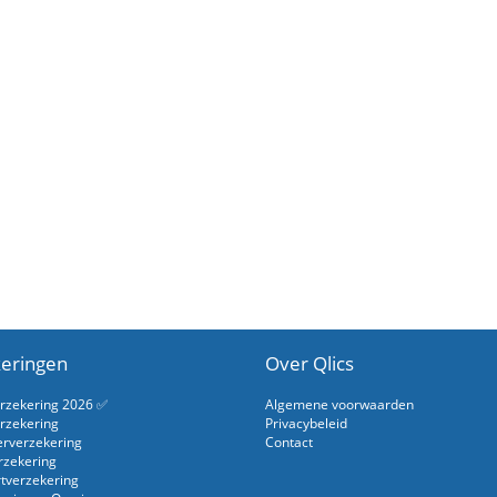
eringen
Over Qlics
erzekering 2026 ✅
Algemene voorwaarden
rzekering
Privacybeleid
erverzekering
Contact
rzekering
rtverzekering