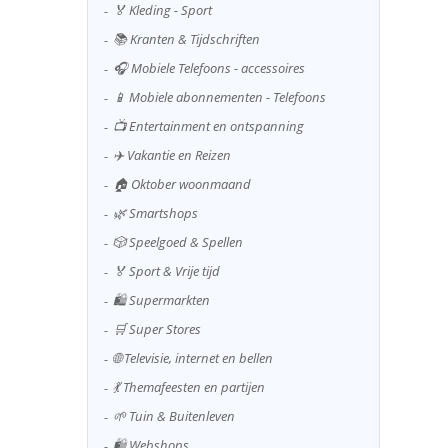
🏅 Kleding - Sport
📚 Kranten & Tijdschriften
🎧 Mobiele Telefoons - accessoires
📱 Mobiele abonnementen - Telefoons
📺 Entertainment en ontspanning
✈️ Vakantie en Reizen
🏠 Oktober woonmaand
🌿 Smartshops
🎲 Speelgoed & Spellen
🏅 Sport & Vrije tijd
🛍️ Supermarkten
🛒 Super Stores
🌐 Televisie, internet en bellen
💃 Themafeesten en partijen
🌱 Tuin & Buitenleven
🛍️ Webshops