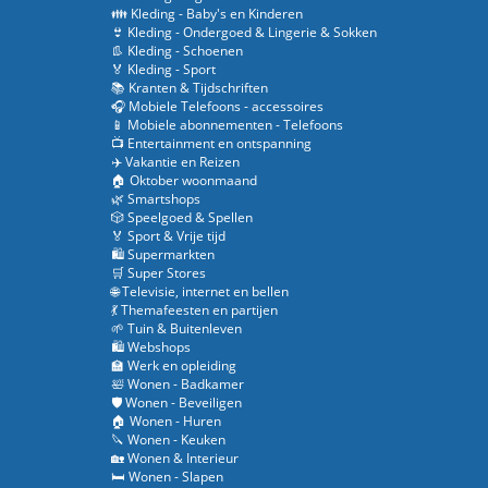
👪 Kleding - Baby's en Kinderen
👙 Kleding - Ondergoed & Lingerie & Sokken
👢 Kleding - Schoenen
🏅 Kleding - Sport
📚 Kranten & Tijdschriften
🎧 Mobiele Telefoons - accessoires
📱 Mobiele abonnementen - Telefoons
📺 Entertainment en ontspanning
✈️ Vakantie en Reizen
🏠 Oktober woonmaand
🌿 Smartshops
🎲 Speelgoed & Spellen
🏅 Sport & Vrije tijd
🛍️ Supermarkten
🛒 Super Stores
🌐 Televisie, internet en bellen
💃 Themafeesten en partijen
🌱 Tuin & Buitenleven
🛍️ Webshops
🏫 Werk en opleiding
🛀 Wonen - Badkamer
🛡️ Wonen - Beveiligen
🏠 Wonen - Huren
🔪 Wonen - Keuken
🏡 Wonen & Interieur
🛏️ Wonen - Slapen