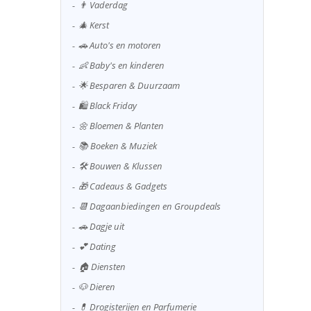
👨 Vaderdag
🎄 Kerst
🚗 Auto's en motoren
👶 Baby's en kinderen
🌟 Besparen & Duurzaam
🛍️ Black Friday
🌼 Bloemen & Planten
📚 Boeken & Muziek
🛠️ Bouwen & Klussen
🎁 Cadeaus & Gadgets
📆 Dagaanbiedingen en Groupdeals
🚗 Dagje uit
💕 Dating
🏠 Diensten
🐶 Dieren
💊 Drogisterijen en Parfumerie