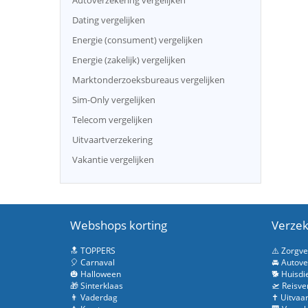
Autoverzekering vergelijken
Dating vergelijken
Energie (consument) vergelijken
Energie (zakelijk) vergelijken
Marktonderzoeksbureaus vergelijken
Sim-Only vergelijken
Telecom vergelijken
Uitvaartverzekering
Vakantie vergelijken
Webshops korting
Verzek
🔝 TOPPERS
⚠️ Zorgv
🎈 Carnaval
🚘 Autove
🎃 Halloween
🐕 Huisdi
🎁 Sinterklaas
🛫 Reisve
👨 Vaderdag
✝️ Uitvaa