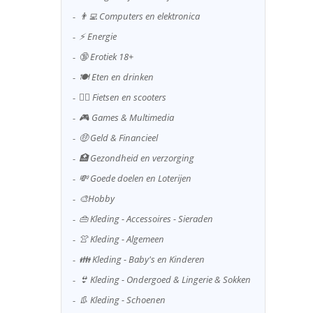
👨‍💻 Computers en elektronica
⚡ Energie
🔞 Erotiek 18+
🍽️ Eten en drinken
🚴‍♂️ Fietsen en scooters
🎮 Games & Multimedia
🤑 Geld & Financieel
🏥 Gezondheid en verzorging
💸 Goede doelen en Loterijen
🎨Hobby
👜 Kleding - Accessoires - Sieraden
👚 Kleding - Algemeen
👪 Kleding - Baby's en Kinderen
👙 Kleding - Ondergoed & Lingerie & Sokken
👢 Kleding - Schoenen