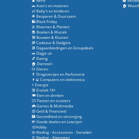
🎄 Kerst
🏢 Verzek
🚗 Auto's en motoren
🏠 Woonh
👶 Baby's en kinderen
🌟 Besparen & Duurzaam
🛍️ Black Friday
🌼 Bloemen & Planten
📚 Boeken & Muziek
🛠️ Bouwen & Klussen
🎁 Cadeaus & Gadgets
📆 Dagaanbiedingen en Groupdeals
🚗 Dagje uit
💕 Dating
🏠 Diensten
🐶 Dieren
💊 Drogisterijen en Parfumerie
👨‍💻 Computers en elektronica
⚡ Energie
🔞 Erotiek 18+
🍽️ Eten en drinken
🚴‍♂️ Fietsen en scooters
🎮 Games & Multimedia
🤑 Geld & Financieel
🏥 Gezondheid en verzorging
💸 Goede doelen en Loterijen
🎨Hobby
👜 Kleding - Accessoires - Sieraden
👚 Kleding - Algemeen