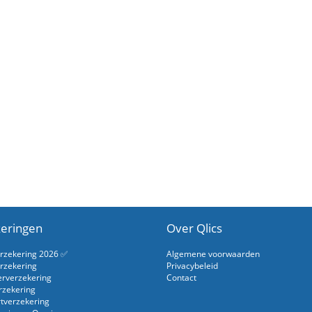
eringen
Over Qlics
erzekering 2026 ✅
Algemene voorwaarden
rzekering
Privacybeleid
erverzekering
Contact
rzekering
rtverzekering