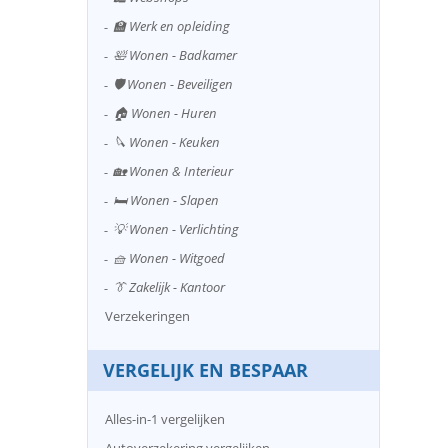
🏫 Werk en opleiding
🛀 Wonen - Badkamer
🛡️ Wonen - Beveiligen
🏠 Wonen - Huren
🔪 Wonen - Keuken
🏡 Wonen & Interieur
🛏️ Wonen - Slapen
💡 Wonen - Verlichting
🧺 Wonen - Witgoed
👔 Zakelijk - Kantoor
Verzekeringen
VERGELIJK EN BESPAAR
Alles-in-1 vergelijken