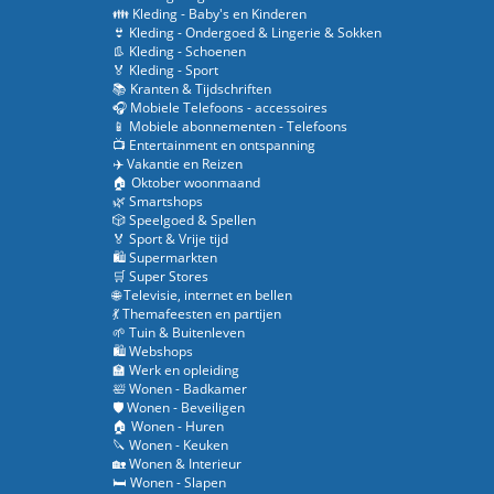
👪 Kleding - Baby's en Kinderen
👙 Kleding - Ondergoed & Lingerie & Sokken
👢 Kleding - Schoenen
🏅 Kleding - Sport
📚 Kranten & Tijdschriften
🎧 Mobiele Telefoons - accessoires
📱 Mobiele abonnementen - Telefoons
📺 Entertainment en ontspanning
✈️ Vakantie en Reizen
🏠 Oktober woonmaand
🌿 Smartshops
🎲 Speelgoed & Spellen
🏅 Sport & Vrije tijd
🛍️ Supermarkten
🛒 Super Stores
🌐 Televisie, internet en bellen
💃 Themafeesten en partijen
🌱 Tuin & Buitenleven
🛍️ Webshops
🏫 Werk en opleiding
🛀 Wonen - Badkamer
🛡️ Wonen - Beveiligen
🏠 Wonen - Huren
🔪 Wonen - Keuken
🏡 Wonen & Interieur
🛏️ Wonen - Slapen