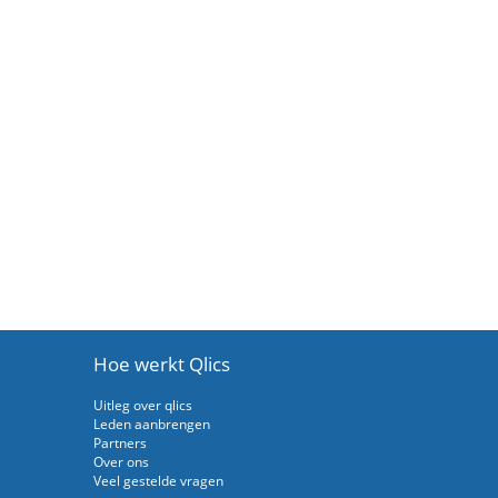
Hoe werkt Qlics
Uitleg over qlics
Leden aanbrengen
Partners
Over ons
Veel gestelde vragen