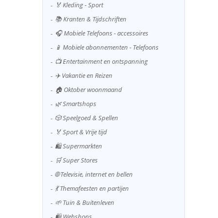
🏅 Kleding - Sport
📚 Kranten & Tijdschriften
🎧 Mobiele Telefoons - accessoires
📱 Mobiele abonnementen - Telefoons
📺 Entertainment en ontspanning
✈️ Vakantie en Reizen
🏠 Oktober woonmaand
🌿 Smartshops
🎲 Speelgoed & Spellen
🏅 Sport & Vrije tijd
🛍️ Supermarkten
🛒 Super Stores
🌐 Televisie, internet en bellen
💃 Themafeesten en partijen
🌱 Tuin & Buitenleven
🛍️ Webshops