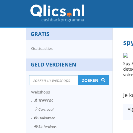
GRATIS
sp
Gratis acties
Spy 
GELD VERDIENEN
dete
voic
ZOEKEN
Webshops
Je k
🔝 TOPPERS
Al
🎈 Carnaval
🎃 Halloween
🎁 Sinterklaas