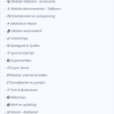
🎧 Mobiele Telefoons - accessoires
📱 Mobiele abonnementen - Telefoons
📺 Entertainment en ontspanning
✈️ Vakantie en Reizen
🏠 Oktober woonmaand
🌿 Smartshops
🎲 Speelgoed & Spellen
🏅 Sport & Vrije tijd
🛍️ Supermarkten
🛒 Super Stores
🌐 Televisie, internet en bellen
💃 Themafeesten en partijen
🌱 Tuin & Buitenleven
🛍️ Webshops
🏫 Werk en opleiding
🛀 Wonen - Badkamer