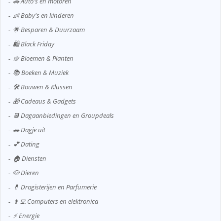
🚗 Auto's en motoren
👶 Baby's en kinderen
🌟 Besparen & Duurzaam
🛍️ Black Friday
🌼 Bloemen & Planten
📚 Boeken & Muziek
🛠️ Bouwen & Klussen
🎁 Cadeaus & Gadgets
📆 Dagaanbiedingen en Groupdeals
🚗 Dagje uit
💕 Dating
🏠 Diensten
🐶 Dieren
💊 Drogisterijen en Parfumerie
👨‍💻 Computers en elektronica
⚡ Energie