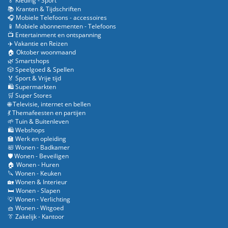
🏅 Kleding - Sport
📚 Kranten & Tijdschriften
🎧 Mobiele Telefoons - accessoires
📱 Mobiele abonnementen - Telefoons
📺 Entertainment en ontspanning
✈️ Vakantie en Reizen
🏠 Oktober woonmaand
🌿 Smartshops
🎲 Speelgoed & Spellen
🏅 Sport & Vrije tijd
🛍️ Supermarkten
🛒 Super Stores
🌐 Televisie, internet en bellen
💃 Themafeesten en partijen
🌱 Tuin & Buitenleven
🛍️ Webshops
🏫 Werk en opleiding
🛀 Wonen - Badkamer
🛡️ Wonen - Beveiligen
🏠 Wonen - Huren
🔪 Wonen - Keuken
🏡 Wonen & Interieur
🛏️ Wonen - Slapen
💡 Wonen - Verlichting
🧺 Wonen - Witgoed
👔 Zakelijk - Kantoor