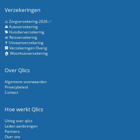
Verzekeringen
⚠️ Zorgverzekering 2026 ✅
🚘 Autoverzekering
🐕 Huisdierverzekering
🛫 Reisverzekering
✝️ Uitvaartverzekering
🏢 Verzekeringen Overig
🏠 Woonhuisverzekering
Over Qlics
Algemene voorwaarden
Privacybeleid
Contact
Hoe werkt Qlics
Uitleg over qlics
Leden aanbrengen
Partners
Over ons