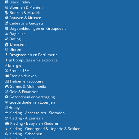
🛍️ Black Friday
🌼 Bloemen & Planten
📚 Boeken & Muziek
🛠️ Bouwen & Klussen
🎁 Cadeaus & Gadgets
📆 Dagaanbiedingen en Groupdeals
🚗 Dagje uit
💕 Dating
🏠 Diensten
🐶 Dieren
💊 Drogisterijen en Parfumerie
👨‍💻 Computers en elektronica
⚡ Energie
🔞 Erotiek 18+
🍽️ Eten en drinken
🚴‍♂️ Fietsen en scooters
🎮 Games & Multimedia
🤑 Geld & Financieel
🏥 Gezondheid en verzorging
💸 Goede doelen en Loterijen
🎨Hobby
👜 Kleding - Accessoires - Sieraden
👚 Kleding - Algemeen
👪 Kleding - Baby's en Kinderen
👙 Kleding - Ondergoed & Lingerie & Sokken
👢 Kleding - Schoenen