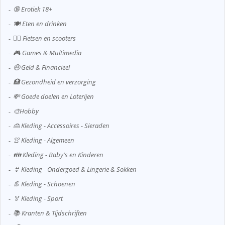
🔞 Erotiek 18+
🍽️ Eten en drinken
🚴‍♂️ Fietsen en scooters
🎮 Games & Multimedia
🤑 Geld & Financieel
🏥 Gezondheid en verzorging
💸 Goede doelen en Loterijen
🎨Hobby
👜 Kleding - Accessoires - Sieraden
👚 Kleding - Algemeen
👪 Kleding - Baby's en Kinderen
👙 Kleding - Ondergoed & Lingerie & Sokken
👢 Kleding - Schoenen
🏅 Kleding - Sport
📚 Kranten & Tijdschriften