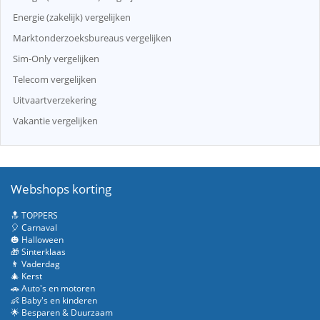
Energie (zakelijk) vergelijken
Marktonderzoeksbureaus vergelijken
Sim-Only vergelijken
Telecom vergelijken
Uitvaartverzekering
Vakantie vergelijken
Webshops korting
🔝 TOPPERS
🎈 Carnaval
🎃 Halloween
🎁 Sinterklaas
👨 Vaderdag
🎄 Kerst
🚗 Auto's en motoren
👶 Baby's en kinderen
🌟 Besparen & Duurzaam