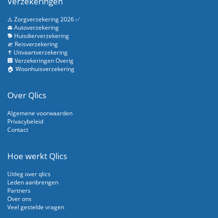
Verzekeringen
⚠️ Zorgverzekering 2026 ✅
🚘 Autoverzekering
🐕 Huisdierverzekering
🛫 Reisverzekering
✝️ Uitvaartverzekering
🏢 Verzekeringen Overig
🏠 Woonhuisverzekering
Over Qlics
Algemene voorwaarden
Privacybeleid
Contact
Hoe werkt Qlics
Uitleg over qlics
Leden aanbrengen
Partners
Over ons
Veel gestelde vragen