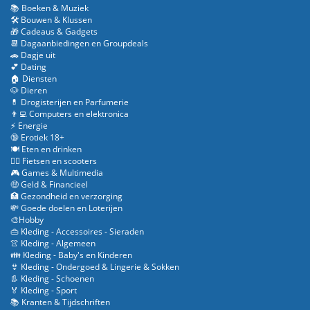
📚 Boeken & Muziek
🛠️ Bouwen & Klussen
🎁 Cadeaus & Gadgets
📆 Dagaanbiedingen en Groupdeals
🚗 Dagje uit
💕 Dating
🏠 Diensten
🐶 Dieren
💊 Drogisterijen en Parfumerie
👨‍💻 Computers en elektronica
⚡ Energie
🔞 Erotiek 18+
🍽️ Eten en drinken
🚴‍♂️ Fietsen en scooters
🎮 Games & Multimedia
🤑 Geld & Financieel
🏥 Gezondheid en verzorging
💸 Goede doelen en Loterijen
🎨Hobby
👜 Kleding - Accessoires - Sieraden
👚 Kleding - Algemeen
👪 Kleding - Baby's en Kinderen
👙 Kleding - Ondergoed & Lingerie & Sokken
👢 Kleding - Schoenen
🏅 Kleding - Sport
📚 Kranten & Tijdschriften