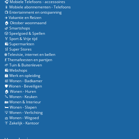
🎧 Mobiele Telefoons - accessoires
📱 Mobiele abonnementen - Telefoons
📺 Entertainment en ontspanning
✈️ Vakantie en Reizen
🏠 Oktober woonmaand
🌿 Smartshops
🎲 Speelgoed & Spellen
🏅 Sport & Vrije tijd
🛍️ Supermarkten
🛒 Super Stores
🌐 Televisie, internet en bellen
💃 Themafeesten en partijen
🌱 Tuin & Buitenleven
🛍️ Webshops
🏫 Werk en opleiding
🛀 Wonen - Badkamer
🛡️ Wonen - Beveiligen
🏠 Wonen - Huren
🔪 Wonen - Keuken
🏡 Wonen & Interieur
🛏️ Wonen - Slapen
💡 Wonen - Verlichting
🧺 Wonen - Witgoed
👔 Zakelijk - Kantoor