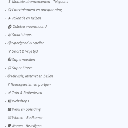
📱 Mobiele abonnementen - Telefoons
📺 Entertainment en ontspanning
✈️ Vakantie en Reizen
🏠 Oktober woonmaand
🌿 Smartshops
🎲 Speelgoed & Spellen
🏅 Sport & Vrije tijd
🛍️ Supermarkten
🛒 Super Stores
🌐 Televisie, internet en bellen
💃 Themafeesten en partijen
🌱 Tuin & Buitenleven
🛍️ Webshops
🏫 Werk en opleiding
🛀 Wonen - Badkamer
🛡️ Wonen - Beveiligen