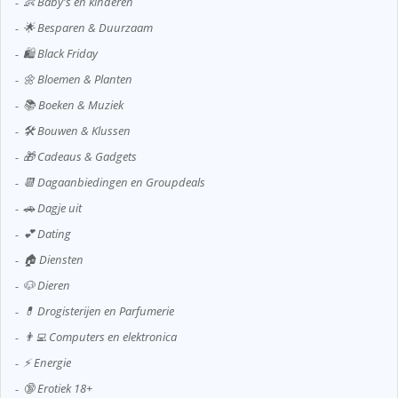
👶 Baby's en kinderen
🌟 Besparen & Duurzaam
🛍️ Black Friday
🌼 Bloemen & Planten
📚 Boeken & Muziek
🛠️ Bouwen & Klussen
🎁 Cadeaus & Gadgets
📆 Dagaanbiedingen en Groupdeals
🚗 Dagje uit
💕 Dating
🏠 Diensten
🐶 Dieren
💊 Drogisterijen en Parfumerie
👨‍💻 Computers en elektronica
⚡ Energie
🔞 Erotiek 18+