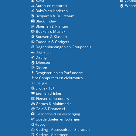
🎄 Kerst
🏢 Verzek
🚗 Auto's en motoren
🏠 Woonh
👶 Baby's en kinderen
🌟 Besparen & Duurzaam
🛍️ Black Friday
🌼 Bloemen & Planten
📚 Boeken & Muziek
🛠️ Bouwen & Klussen
🎁 Cadeaus & Gadgets
📆 Dagaanbiedingen en Groupdeals
🚗 Dagje uit
💕 Dating
🏠 Diensten
🐶 Dieren
💊 Drogisterijen en Parfumerie
👨‍💻 Computers en elektronica
⚡ Energie
🔞 Erotiek 18+
🍽️ Eten en drinken
🚴‍♂️ Fietsen en scooters
🎮 Games & Multimedia
🤑 Geld & Financieel
🏥 Gezondheid en verzorging
💸 Goede doelen en Loterijen
🎨Hobby
👜 Kleding - Accessoires - Sieraden
👚 Kleding - Algemeen