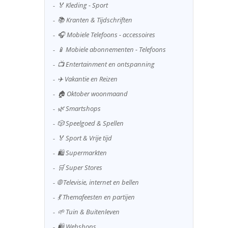
🏅 Kleding - Sport
📚 Kranten & Tijdschriften
🎧 Mobiele Telefoons - accessoires
📱 Mobiele abonnementen - Telefoons
📺 Entertainment en ontspanning
✈️ Vakantie en Reizen
🏠 Oktober woonmaand
🌿 Smartshops
🎲 Speelgoed & Spellen
🏅 Sport & Vrije tijd
🛍️ Supermarkten
🛒 Super Stores
🌐 Televisie, internet en bellen
💃 Themafeesten en partijen
🌱 Tuin & Buitenleven
🛍️ Webshops