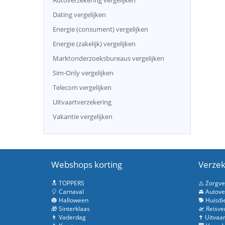
Autoverzekering vergelijken
Dating vergelijken
Energie (consument) vergelijken
Energie (zakelijk) vergelijken
Marktonderzoeksbureaus vergelijken
Sim-Only vergelijken
Telecom vergelijken
Uitvaartverzekering
Vakantie vergelijken
Webshops korting
Verzek
🔝 TOPPERS
⚠️ Zorgv
🎈 Carnaval
🚘 Autove
🎃 Halloween
🐕 Huisdi
🎁 Sinterklaas
🛫 Reisve
👨 Vaderdag
✝️ Uitvaa