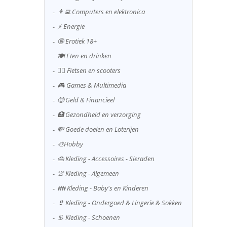
👨‍💻 Computers en elektronica
⚡ Energie
🔞 Erotiek 18+
🍽️ Eten en drinken
🚴‍♂️ Fietsen en scooters
🎮 Games & Multimedia
🤑 Geld & Financieel
🏥 Gezondheid en verzorging
💸 Goede doelen en Loterijen
🎨Hobby
👜 Kleding - Accessoires - Sieraden
👚 Kleding - Algemeen
👪 Kleding - Baby's en Kinderen
👙 Kleding - Ondergoed & Lingerie & Sokken
👢 Kleding - Schoenen