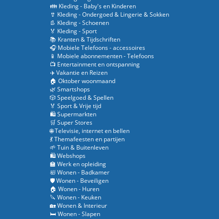
👪 Kleding - Baby's en Kinderen
👙 Kleding - Ondergoed & Lingerie & Sokken
👢 Kleding - Schoenen
🏅 Kleding - Sport
📚 Kranten & Tijdschriften
🎧 Mobiele Telefoons - accessoires
📱 Mobiele abonnementen - Telefoons
📺 Entertainment en ontspanning
✈️ Vakantie en Reizen
🏠 Oktober woonmaand
🌿 Smartshops
🎲 Speelgoed & Spellen
🏅 Sport & Vrije tijd
🛍️ Supermarkten
🛒 Super Stores
🌐 Televisie, internet en bellen
💃 Themafeesten en partijen
🌱 Tuin & Buitenleven
🛍️ Webshops
🏫 Werk en opleiding
🛀 Wonen - Badkamer
🛡️ Wonen - Beveiligen
🏠 Wonen - Huren
🔪 Wonen - Keuken
🏡 Wonen & Interieur
🛏️ Wonen - Slapen