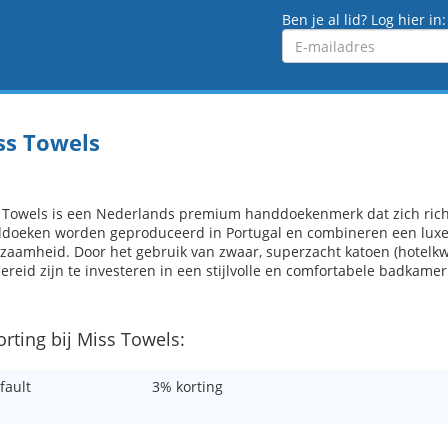
Ben je al lid? Log hier in:
Emailadres
ss Towels
 Towels is een Nederlands premium handdoekenmerk dat zich richt o
doeken worden geproduceerd in Portugal en combineren een luxe ui
zaamheid. Door het gebruik van zwaar, superzacht katoen (hotelkw
ereid zijn te investeren in een stijlvolle en comfortabele badkamer
orting bij Miss Towels:
fault
3% korting