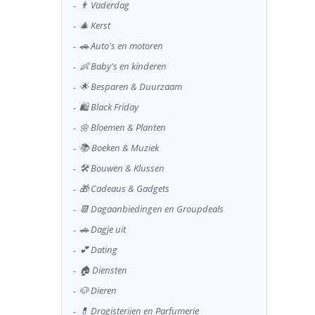
👨 Vaderdag
🎄 Kerst
🚗 Auto's en motoren
👶 Baby's en kinderen
🌟 Besparen & Duurzaam
🛍️ Black Friday
🌼 Bloemen & Planten
📚 Boeken & Muziek
🛠️ Bouwen & Klussen
🎁 Cadeaus & Gadgets
📆 Dagaanbiedingen en Groupdeals
🚗 Dagje uit
💕 Dating
🏠 Diensten
🐶 Dieren
💊 Drogisterijen en Parfumerie