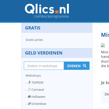
GRATIS
Mi
Gratis acties
Miss
GELD VERDIENEN
hand
duur
ZOEKEN
die b
Webshops
Je k
🔝 TOPPERS
🎈 Carnaval
De
🎃 Halloween
🎁 Sinterklaas