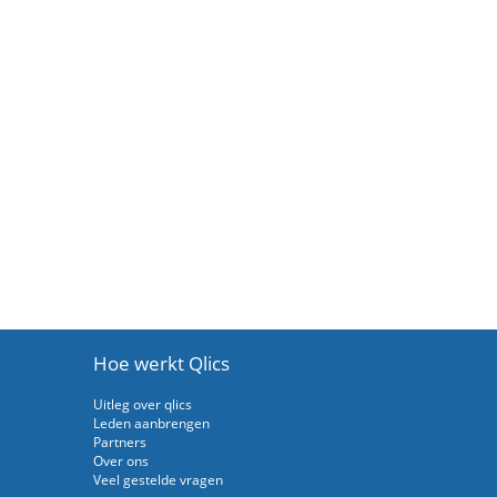
Hoe werkt Qlics
Uitleg over qlics
Leden aanbrengen
Partners
Over ons
Veel gestelde vragen