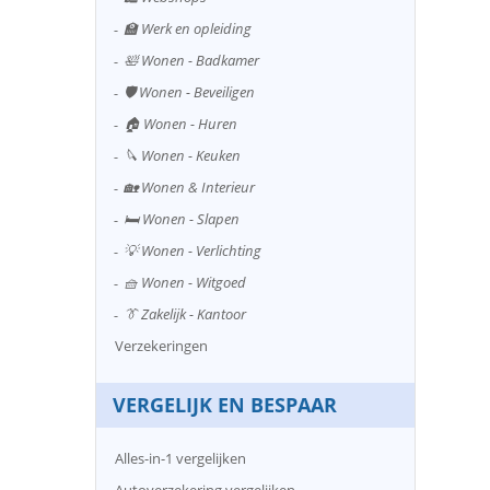
🏫 Werk en opleiding
🛀 Wonen - Badkamer
🛡️ Wonen - Beveiligen
🏠 Wonen - Huren
🔪 Wonen - Keuken
🏡 Wonen & Interieur
🛏️ Wonen - Slapen
💡 Wonen - Verlichting
🧺 Wonen - Witgoed
👔 Zakelijk - Kantoor
Verzekeringen
VERGELIJK EN BESPAAR
Alles-in-1 vergelijken