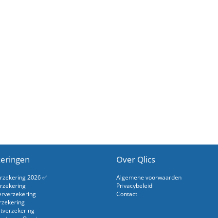
eringen
Over Qlics
erzekering 2026 ✅
Algemene voorwaarden
rzekering
Privacybeleid
erverzekering
Contact
rzekering
rtverzekering