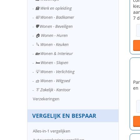
con
kie
🏫 Werk en opleiding
aan
🛀 Wonen - Badkamer
7 d
🛡️ Wonen - Beveiligen
🏠 Wonen - Huren
🔪 Wonen - Keuken
🏡 Wonen & Interieur
🛏️ Wonen - Slapen
💡 Wonen - Verlichting
🧺 Wonen - Witgoed
Par
en 
👔 Zakelijk - Kantoor
Verzekeringen
VERGELIJK EN BESPAAR
Alles-in-1 vergelijken