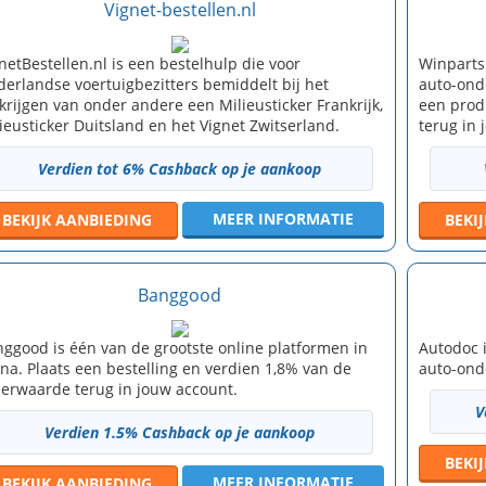
Vignet-bestellen.nl
netBestellen.nl is een bestelhulp die voor
Winparts
erlandse voertuigbezitters bemiddelt bij het
auto-onde
krijgen van onder andere een Milieusticker Frankrijk,
een prod
ieusticker Duitsland en het Vignet Zwitserland.
terug in 
Verdien tot 6% Cashback op je aankoop
MEER INFORMATIE
BEKIJK
AANBIEDING
BEKI
Banggood
ggood is één van de grootste online platformen in
Autodoc 
na. Plaats een bestelling en verdien 1,8% van de
auto-ond
erwaarde terug in jouw account.
V
Verdien 1.5% Cashback op je aankoop
BEKI
MEER INFORMATIE
BEKIJK
AANBIEDING