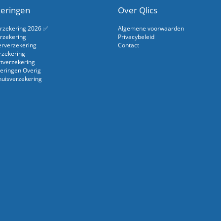
eringen
Over Qlics
erzekering 2026 ✅
Algemene voorwaarden
rzekering
Privacybeleid
erverzekering
Contact
rzekering
rtverzekering
eringen Overig
uisverzekering