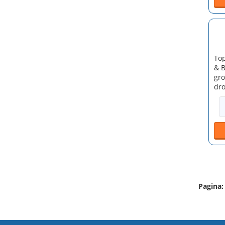
Top
& B
gro
dro
Pagina: