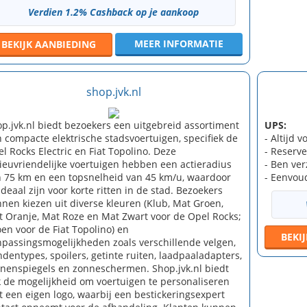
Verdien 1.2% Cashback op je aankoop
MEER INFORMATIE
BEKIJK
AANBIEDING
shop.jvk.nl
p.jvk.nl biedt bezoekers een uitgebreid assortiment
UPS:
 compacte elektrische stadsvoertuigen, specifiek de
- Altijd 
l Rocks Electric en Fiat Topolino. Deze
- Reserve
ieuvriendelijke voertuigen hebben een actieradius
- Ben ve
 75 km en een topsnelheid van 45 km/u, waardoor
- Eenvoud
ideaal zijn voor korte ritten in de stad. Bezoekers
nen kiezen uit diverse kleuren (Klub, Mat Groen,
 Oranje, Mat Roze en Mat Zwart voor de Opel Rocks;
en voor de Fiat Topolino) en
BEKI
passingsmogelijkheden zoals verschillende velgen,
dentypes, spoilers, getinte ruiten, laadpaaladapters,
nenspiegels en zonneschermen. Shop.jvk.nl biedt
 de mogelijkheid om voertuigen te personaliseren
 een eigen logo, waarbij een bestickeringsexpert