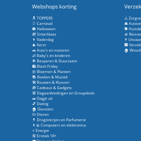
Webshops korting
Verzek
🔝 TOPPERS
⚠️ Zorgv
🎈 Carnaval
🚘 Autove
🎃 Halloween
🐕 Huisdi
🎁 Sinterklaas
🛫 Reisve
👨 Vaderdag
✝️ Uitvaa
🎄 Kerst
🏢 Verzek
🚗 Auto's en motoren
🏠 Woonh
👶 Baby's en kinderen
🌟 Besparen & Duurzaam
🛍️ Black Friday
🌼 Bloemen & Planten
📚 Boeken & Muziek
🛠️ Bouwen & Klussen
🎁 Cadeaus & Gadgets
📆 Dagaanbiedingen en Groupdeals
🚗 Dagje uit
💕 Dating
🏠 Diensten
🐶 Dieren
💊 Drogisterijen en Parfumerie
👨‍💻 Computers en elektronica
⚡ Energie
🔞 Erotiek 18+