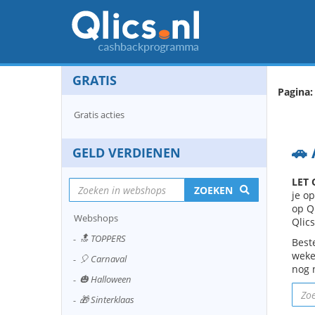
GRATIS
Pagina:
Gratis acties
🚗
GELD VERDIENEN
LET 
ZOEKEN
je op
op Ql
Webshops
Qlics
🔝 TOPPERS
Best
weke
🎈 Carnaval
nog 
🎃 Halloween
🎁 Sinterklaas