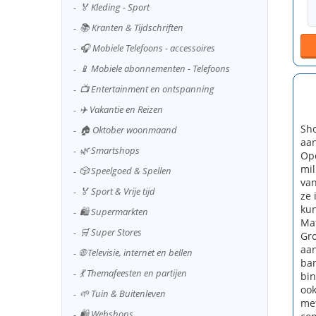
🏅 Kleding - Sport
📚 Kranten & Tijdschriften
🎧 Mobiele Telefoons - accessoires
📱 Mobiele abonnementen - Telefoons
📺 Entertainment en ontspanning
✈️ Vakantie en Reizen
Sho
🏠 Oktober woonmaand
aan
🌿 Smartshops
Ope
mil
🎲 Speelgoed & Spellen
van
🏅 Sport & Vrije tijd
ze 
kun
🛍️ Supermarkten
Mat
🛒 Super Stores
Gro
aan
🌐 Televisie, internet en bellen
ban
💃 Themafeesten en partijen
bin
ook
🌱 Tuin & Buitenleven
met
🛍️ Webshops