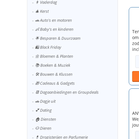
👨 Vaderdag
🎄 Kerst
🚗 Auto's en motoren
👶 Baby's en kinderen
Tem
om 
🌟 Besparen & Duurzaam
zod
🛍️ Black Friday
inc
🌼 Bloemen & Planten
📚 Boeken & Muziek
🛠️ Bouwen & Klussen
🎁 Cadeaus & Gadgets
📆 Dagaanbiedingen en Groupdeals
🚗 Dagje uit
💕 Dating
ANW
Weg
🏠 Diensten
jou
🐶 Dieren
💊 Drogisterijen en Parfumerie