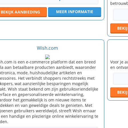
betrouwb
MEER INFORMATIE
BEKIJK
AANBIEDING
BEKI
Wish.com
h.com is een e-commerce platform dat een breed
Voor je a
la aan betaalbare producten aanbiedt, waaronder
en ontva
ktronica, mode, huishoudelijke artikelen en
essoires. Het verbindt shoppers rechtstreeks met
kopers, wat aanzienlijke besparingen mogelijk
kt. Wish staat bekend om zijn gebruiksvriendelijke
BEKI
erface en gepersonaliseerde winkelervaring,
rdoor het gemakkelijk is om nieuwe items te
dekken en van geweldige deals te genieten. Met
joenen gebruikers wereldwijd, streeft Wish ernaar
een handige en plezierige online winkelervaring te
den.