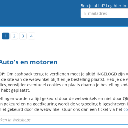
Ben je al lid? Log hier in:
Emailadres
1
2
3
4
 Auto's en motoren
OP:
Om cashback terug te verdienen moet je altijd INGELOGD zijn voo
 de site van de webwinkel blijft en je bestelling plaatst. Heb je d
ics, verwijder eventueel cookies en plaats daarna je bestelling zod
 hebt geplaatst.
ellingen worden altijd gekeurd door de webwinkels en niet door Q
n gekeurd en na goedkeuring wordt de vergoeding bijgeschreven in 
niet gekeurd door de webwinkel stuur ons dan een ticket via het
co