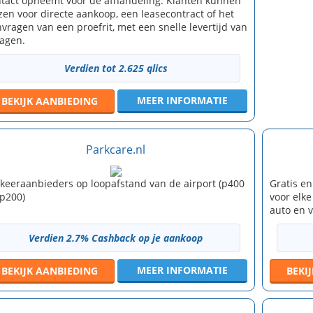
tact opneemt voor de afhandeling. Klanten kunnen
zen voor directe aankoop, een leasecontract of het
vragen van een proefrit, met een snelle levertijd van
agen.
Verdien tot 2.625 qlics
MEER INFORMATIE
BEKIJK
AANBIEDING
Parkcare.nl
keeraanbieders op loopafstand van de airport (p400
Gratis en
p200)
voor elk
auto en v
Verdien 2.7% Cashback op je aankoop
MEER INFORMATIE
BEKIJK
AANBIEDING
BEKI