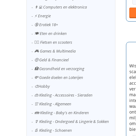
👨‍💻 Computers en elektronica
⚡ Energie
🔞 Erotiek 18+
🍽️ Eten en drinken
🚴‍♂️ Fietsen en scooters
🎮 Games & Multimedia
🤑 Geld & Financieel
Wis
🏥 Gezondheid en verzorging
sca
ele
💸 Goede doelen en Loterijen
acc
🎨Hobby
ver
maa
👜 Kleding - Accessoires - Sieraden
int
👚 Kleding - Algemeen
waa
ont
👪 Kleding - Baby's en Kinderen
mil
👙 Kleding - Ondergoed & Lingerie & Sokken
om 
bie
👢 Kleding - Schoenen