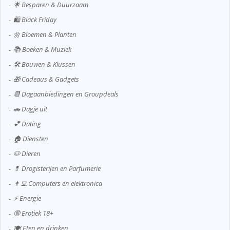
🌟 Besparen & Duurzaam
🛍️ Black Friday
🌼 Bloemen & Planten
📚 Boeken & Muziek
🛠️ Bouwen & Klussen
🎁 Cadeaus & Gadgets
📆 Dagaanbiedingen en Groupdeals
🚗 Dagje uit
💕 Dating
🏠 Diensten
🐶 Dieren
💊 Drogisterijen en Parfumerie
👨‍💻 Computers en elektronica
⚡ Energie
🔞 Erotiek 18+
🍽️ Eten en drinken