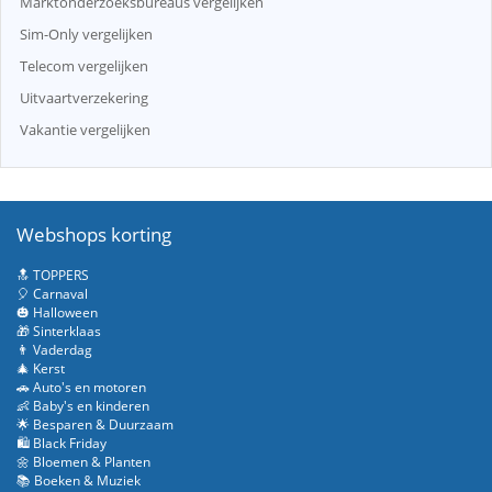
Marktonderzoeksbureaus vergelijken
Sim-Only vergelijken
Telecom vergelijken
Uitvaartverzekering
Vakantie vergelijken
Webshops korting
🔝 TOPPERS
🎈 Carnaval
🎃 Halloween
🎁 Sinterklaas
👨 Vaderdag
🎄 Kerst
🚗 Auto's en motoren
👶 Baby's en kinderen
🌟 Besparen & Duurzaam
🛍️ Black Friday
🌼 Bloemen & Planten
📚 Boeken & Muziek