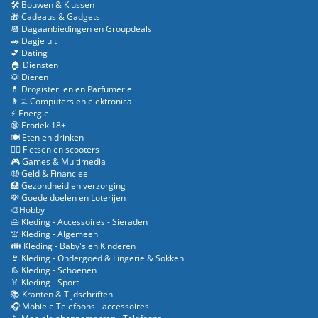
🛠️ Bouwen & Klussen
🎁 Cadeaus & Gadgets
📆 Dagaanbiedingen en Groupdeals
🚗 Dagje uit
💕 Dating
🏠 Diensten
🐶 Dieren
💊 Drogisterijen en Parfumerie
👨‍💻 Computers en elektronica
⚡ Energie
🔞 Erotiek 18+
🍽️ Eten en drinken
🚴‍♂️ Fietsen en scooters
🎮 Games & Multimedia
🤑 Geld & Financieel
🏥 Gezondheid en verzorging
💸 Goede doelen en Loterijen
🎨Hobby
👜 Kleding - Accessoires - Sieraden
👚 Kleding - Algemeen
👪 Kleding - Baby's en Kinderen
👙 Kleding - Ondergoed & Lingerie & Sokken
👢 Kleding - Schoenen
🏅 Kleding - Sport
📚 Kranten & Tijdschriften
🎧 Mobiele Telefoons - accessoires