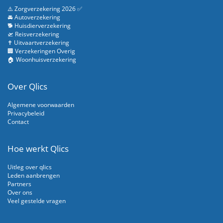
⚠️ Zorgverzekering 2026 ✅
🚘 Autoverzekering
🐕 Huisdierverzekering
🛫 Reisverzekering
✝️ Uitvaartverzekering
🏢 Verzekeringen Overig
🏠 Woonhuisverzekering
Over Qlics
Algemene voorwaarden
Privacybeleid
Contact
Hoe werkt Qlics
Uitleg over qlics
Leden aanbrengen
Partners
Over ons
Veel gestelde vragen