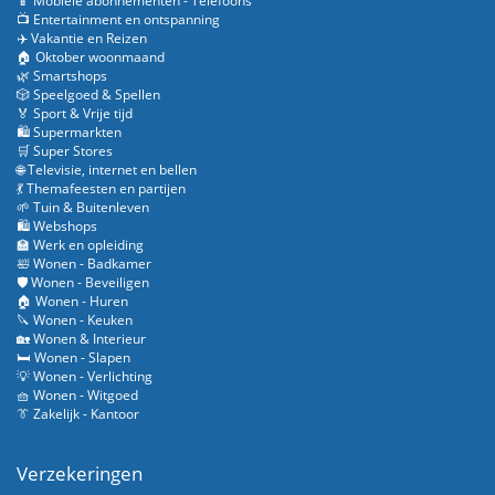
📱 Mobiele abonnementen - Telefoons
📺 Entertainment en ontspanning
✈️ Vakantie en Reizen
🏠 Oktober woonmaand
🌿 Smartshops
🎲 Speelgoed & Spellen
🏅 Sport & Vrije tijd
🛍️ Supermarkten
🛒 Super Stores
🌐 Televisie, internet en bellen
💃 Themafeesten en partijen
🌱 Tuin & Buitenleven
🛍️ Webshops
🏫 Werk en opleiding
🛀 Wonen - Badkamer
🛡️ Wonen - Beveiligen
🏠 Wonen - Huren
🔪 Wonen - Keuken
🏡 Wonen & Interieur
🛏️ Wonen - Slapen
💡 Wonen - Verlichting
🧺 Wonen - Witgoed
👔 Zakelijk - Kantoor
Verzekeringen