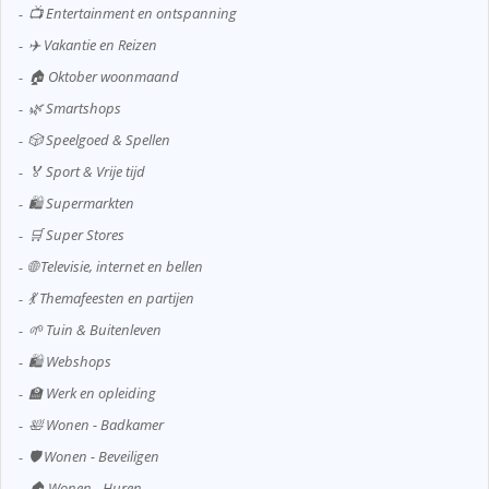
📺 Entertainment en ontspanning
✈️ Vakantie en Reizen
🏠 Oktober woonmaand
🌿 Smartshops
🎲 Speelgoed & Spellen
🏅 Sport & Vrije tijd
🛍️ Supermarkten
🛒 Super Stores
🌐 Televisie, internet en bellen
💃 Themafeesten en partijen
🌱 Tuin & Buitenleven
🛍️ Webshops
🏫 Werk en opleiding
🛀 Wonen - Badkamer
🛡️ Wonen - Beveiligen
🏠 Wonen - Huren