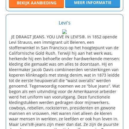
MEER INFORMATIE
BEKIJK
AANBIEDING
Levi's
JE DRAAGT JEANS. YOU LIVE IN LEVI'S®. In 1852 opende
Levi Strauss, een immigrant uit Beieren, een
stoffenwinkel in San Francisco op het hoogtepunt van de
Californische Gold Rush. Terwijl hij aan het werk was,
herkende hij een behoefte onder hardwerkende mensen:
kleding die gemaakt was om alles te doorstaan. Hij en
kleermaker Jacob Davis combineerden versterkingen van
koperen klinknagels met stevig denim, wat in 1873 leidde
tot de eerste heupoverall die “waist overalls” werden
genoemd. Tegenwoordig noemen we ze “blue jeans”. Wat
begon als een uitvinding voor de Amerikaanse arbeider
werd het uniform van vooruitgang. Deze functionele
kledingstukken werden gedragen door mijnwerkers,
cowboys, rebellen, rocksterren, presidenten en gewone
mannen en vrouwen. Het waren niet alleen de kleren
waar mensen in werkten, ze leefden er ook hun leven in.
Maar Levi's®-jeans zijn meer dan dat. Ze zijn de puurste