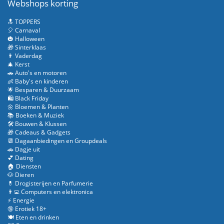
Webshops korting
🔝 TOPPERS
🎈 Carnaval
🎃 Halloween
🎁 Sinterklaas
👨 Vaderdag
🎄 Kerst
🚗 Auto's en motoren
👶 Baby's en kinderen
🌟 Besparen & Duurzaam
🛍️ Black Friday
🌼 Bloemen & Planten
📚 Boeken & Muziek
🛠️ Bouwen & Klussen
🎁 Cadeaus & Gadgets
📆 Dagaanbiedingen en Groupdeals
🚗 Dagje uit
💕 Dating
🏠 Diensten
🐶 Dieren
💊 Drogisterijen en Parfumerie
👨‍💻 Computers en elektronica
⚡ Energie
🔞 Erotiek 18+
🍽️ Eten en drinken