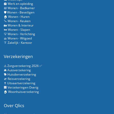
🏫 Werk en opleiding
🛀 Wonen - Badkamer
🛡️ Wonen - Beveiligen
🏠 Wonen - Huren
🔪 Wonen - Keuken
🏡 Wonen & Interieur
🛏️ Wonen - Slapen
💡 Wonen - Verlichting
🧺 Wonen - Witgoed
👔 Zakelijk - Kantoor
Verzekeringen
⚠️ Zorgverzekering 2026 ✅
🚘 Autoverzekering
🐕 Huisdierverzekering
🛫 Reisverzekering
✝️ Uitvaartverzekering
🏢 Verzekeringen Overig
🏠 Woonhuisverzekering
Over Qlics