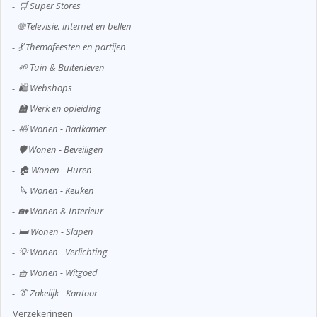
🛒 Super Stores
🌐 Televisie, internet en bellen
💃 Themafeesten en partijen
🌱 Tuin & Buitenleven
🛍️ Webshops
🏫 Werk en opleiding
🛀 Wonen - Badkamer
🛡️ Wonen - Beveiligen
🏠 Wonen - Huren
🔪 Wonen - Keuken
🏡 Wonen & Interieur
🛏️ Wonen - Slapen
💡 Wonen - Verlichting
🧺 Wonen - Witgoed
👔 Zakelijk - Kantoor
Verzekeringen