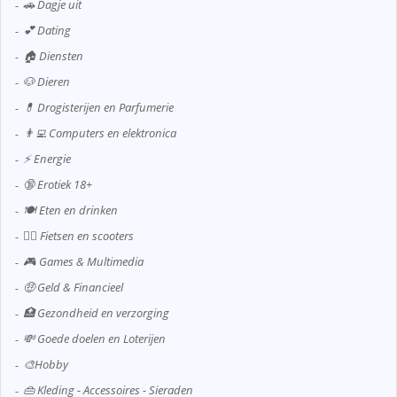
🚗 Dagje uit
💕 Dating
🏠 Diensten
🐶 Dieren
💊 Drogisterijen en Parfumerie
👨‍💻 Computers en elektronica
⚡ Energie
🔞 Erotiek 18+
🍽️ Eten en drinken
🚴‍♂️ Fietsen en scooters
🎮 Games & Multimedia
🤑 Geld & Financieel
🏥 Gezondheid en verzorging
💸 Goede doelen en Loterijen
🎨Hobby
👜 Kleding - Accessoires - Sieraden