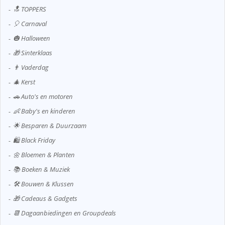
🔝 TOPPERS
🎈 Carnaval
🎃 Halloween
🎁 Sinterklaas
👨 Vaderdag
🎄 Kerst
🚗 Auto's en motoren
👶 Baby's en kinderen
🌟 Besparen & Duurzaam
🛍️ Black Friday
🌼 Bloemen & Planten
📚 Boeken & Muziek
🛠️ Bouwen & Klussen
🎁 Cadeaus & Gadgets
📆 Dagaanbiedingen en Groupdeals