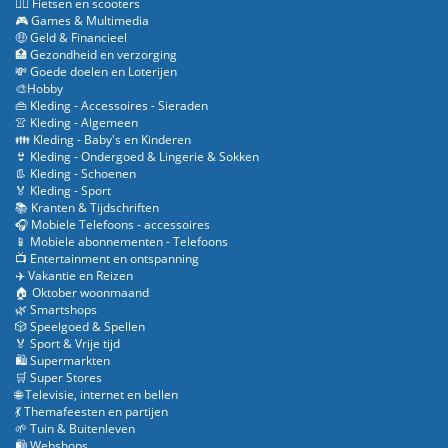
🚴‍♂️ Fietsen en scooters
🎮 Games & Multimedia
🤑 Geld & Financieel
🏥 Gezondheid en verzorging
💸 Goede doelen en Loterijen
🎨Hobby
👜 Kleding - Accessoires - Sieraden
👚 Kleding - Algemeen
👪 Kleding - Baby's en Kinderen
👙 Kleding - Ondergoed & Lingerie & Sokken
👢 Kleding - Schoenen
🏅 Kleding - Sport
📚 Kranten & Tijdschriften
🎧 Mobiele Telefoons - accessoires
📱 Mobiele abonnementen - Telefoons
📺 Entertainment en ontspanning
✈️ Vakantie en Reizen
🏠 Oktober woonmaand
🌿 Smartshops
🎲 Speelgoed & Spellen
🏅 Sport & Vrije tijd
🛍️ Supermarkten
🛒 Super Stores
🌐 Televisie, internet en bellen
💃 Themafeesten en partijen
🌱 Tuin & Buitenleven
🛍️ Webshops