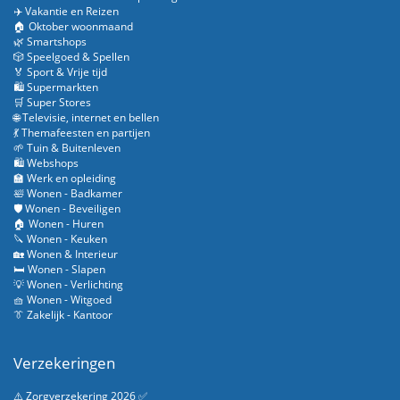
✈️ Vakantie en Reizen
🏠 Oktober woonmaand
🌿 Smartshops
🎲 Speelgoed & Spellen
🏅 Sport & Vrije tijd
🛍️ Supermarkten
🛒 Super Stores
🌐 Televisie, internet en bellen
💃 Themafeesten en partijen
🌱 Tuin & Buitenleven
🛍️ Webshops
🏫 Werk en opleiding
🛀 Wonen - Badkamer
🛡️ Wonen - Beveiligen
🏠 Wonen - Huren
🔪 Wonen - Keuken
🏡 Wonen & Interieur
🛏️ Wonen - Slapen
💡 Wonen - Verlichting
🧺 Wonen - Witgoed
👔 Zakelijk - Kantoor
Verzekeringen
⚠️ Zorgverzekering 2026 ✅