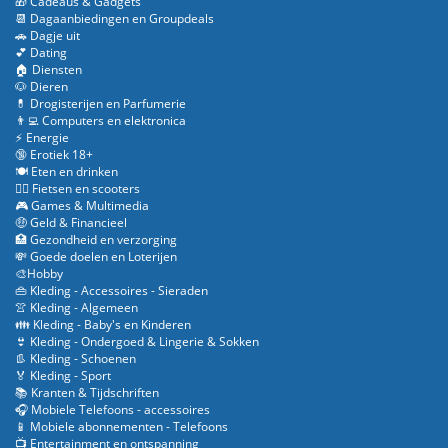
🎁 Cadeaus & Gadgets
📆 Dagaanbiedingen en Groupdeals
🚗 Dagje uit
💕 Dating
🏠 Diensten
🐶 Dieren
💊 Drogisterijen en Parfumerie
👨‍💻 Computers en elektronica
⚡ Energie
🔞 Erotiek 18+
🍽️ Eten en drinken
🚴‍♂️ Fietsen en scooters
🎮 Games & Multimedia
🤑 Geld & Financieel
🏥 Gezondheid en verzorging
💸 Goede doelen en Loterijen
🎨Hobby
👜 Kleding - Accessoires - Sieraden
👚 Kleding - Algemeen
👪 Kleding - Baby's en Kinderen
👙 Kleding - Ondergoed & Lingerie & Sokken
👢 Kleding - Schoenen
🏅 Kleding - Sport
📚 Kranten & Tijdschriften
🎧 Mobiele Telefoons - accessoires
📱 Mobiele abonnementen - Telefoons
📺 Entertainment en ontspanning