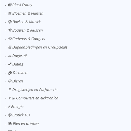
🛍️ Black Friday
🌼 Bloemen & Planten
📚 Boeken & Muziek
🛠️ Bouwen & Klussen
🎁 Cadeaus & Gadgets
📆 Dagaanbiedingen en Groupdeals
🚗 Dagje uit
💕 Dating
🏠 Diensten
🐶 Dieren
💊 Drogisterijen en Parfumerie
👨‍💻 Computers en elektronica
⚡ Energie
🔞 Erotiek 18+
🍽️ Eten en drinken