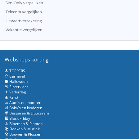
Sim-Only vergelijken
Telecom vergelijken
Uitvaartverzekering
Vakantie vergelijken
Webshops korting
🔝 TOPPERS
🎈 Carnaval
🎃 Halloween
🎁 Sinterklaas
👨 Vaderdag
🎄 Kerst
🚗 Auto's en motoren
👶 Baby's en kinderen
🌟 Besparen & Duurzaam
🛍️ Black Friday
🌼 Bloemen & Planten
📚 Boeken & Muziek
🛠️ Bouwen & Klussen