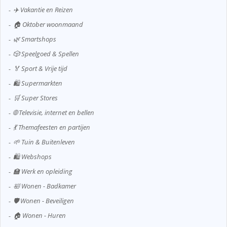
✈️ Vakantie en Reizen
🏠 Oktober woonmaand
🌿 Smartshops
🎲 Speelgoed & Spellen
🏅 Sport & Vrije tijd
🛍️ Supermarkten
🛒 Super Stores
🌐 Televisie, internet en bellen
💃 Themafeesten en partijen
🌱 Tuin & Buitenleven
🛍️ Webshops
🏫 Werk en opleiding
🛀 Wonen - Badkamer
🛡️ Wonen - Beveiligen
🏠 Wonen - Huren