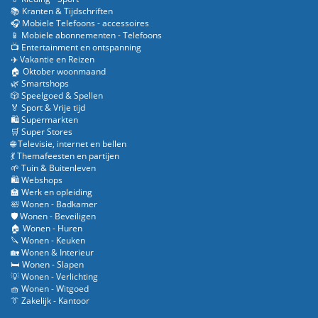
📚 Kranten & Tijdschriften
🎧 Mobiele Telefoons - accessoires
📱 Mobiele abonnementen - Telefoons
📺 Entertainment en ontspanning
✈️ Vakantie en Reizen
🏠 Oktober woonmaand
🌿 Smartshops
🎲 Speelgoed & Spellen
🏅 Sport & Vrije tijd
🛍️ Supermarkten
🛒 Super Stores
🌐 Televisie, internet en bellen
💃 Themafeesten en partijen
🌱 Tuin & Buitenleven
🛍️ Webshops
🏫 Werk en opleiding
🛀 Wonen - Badkamer
🛡️ Wonen - Beveiligen
🏠 Wonen - Huren
🔪 Wonen - Keuken
🏡 Wonen & Interieur
🛏️ Wonen - Slapen
💡 Wonen - Verlichting
🧺 Wonen - Witgoed
👔 Zakelijk - Kantoor