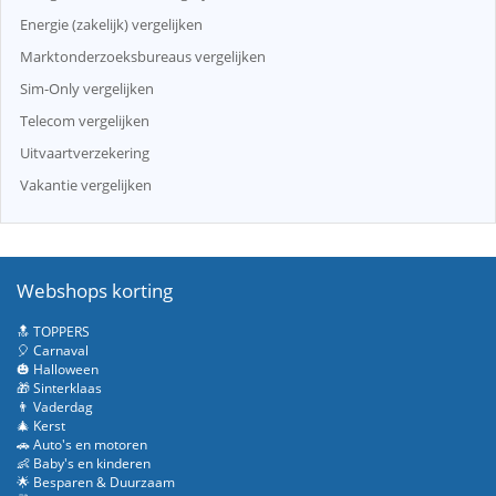
Energie (zakelijk) vergelijken
Marktonderzoeksbureaus vergelijken
Sim-Only vergelijken
Telecom vergelijken
Uitvaartverzekering
Vakantie vergelijken
Webshops korting
🔝 TOPPERS
🎈 Carnaval
🎃 Halloween
🎁 Sinterklaas
👨 Vaderdag
🎄 Kerst
🚗 Auto's en motoren
👶 Baby's en kinderen
🌟 Besparen & Duurzaam