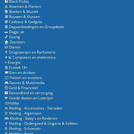
🛍️ Black Friday
🌼 Bloemen & Planten
📚 Boeken & Muziek
🛠️ Bouwen & Klussen
🎁 Cadeaus & Gadgets
📆 Dagaanbiedingen en Groupdeals
🚗 Dagje uit
💕 Dating
🏠 Diensten
🐶 Dieren
💊 Drogisterijen en Parfumerie
👨‍💻 Computers en elektronica
⚡ Energie
🔞 Erotiek 18+
🍽️ Eten en drinken
🚴‍♂️ Fietsen en scooters
🎮 Games & Multimedia
🤑 Geld & Financieel
🏥 Gezondheid en verzorging
💸 Goede doelen en Loterijen
🎨Hobby
👜 Kleding - Accessoires - Sieraden
👚 Kleding - Algemeen
👪 Kleding - Baby's en Kinderen
👙 Kleding - Ondergoed & Lingerie & Sokken
👢 Kleding - Schoenen
🏅 Kleding - Sport