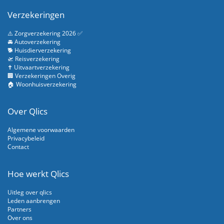
Verzekeringen
⚠️ Zorgverzekering 2026 ✅
🚘 Autoverzekering
🐕 Huisdierverzekering
🛫 Reisverzekering
✝️ Uitvaartverzekering
🏢 Verzekeringen Overig
🏠 Woonhuisverzekering
Over Qlics
Algemene voorwaarden
Privacybeleid
Contact
Hoe werkt Qlics
Uitleg over qlics
Leden aanbrengen
Partners
Over ons