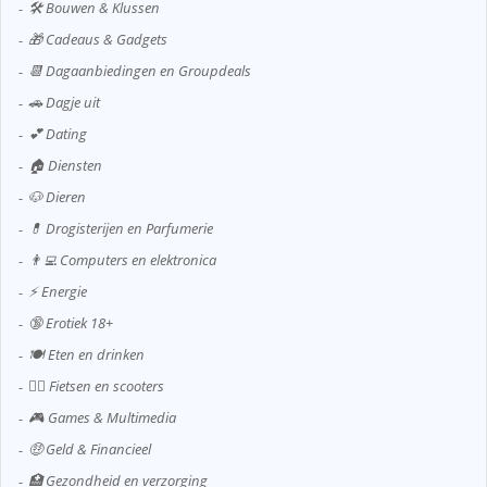
🛠️ Bouwen & Klussen
🎁 Cadeaus & Gadgets
📆 Dagaanbiedingen en Groupdeals
🚗 Dagje uit
💕 Dating
🏠 Diensten
🐶 Dieren
💊 Drogisterijen en Parfumerie
👨‍💻 Computers en elektronica
⚡ Energie
🔞 Erotiek 18+
🍽️ Eten en drinken
🚴‍♂️ Fietsen en scooters
🎮 Games & Multimedia
🤑 Geld & Financieel
🏥 Gezondheid en verzorging