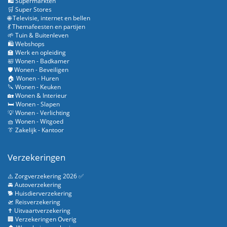
🛍️ Supermarkten
🛒 Super Stores
🌐 Televisie, internet en bellen
💃 Themafeesten en partijen
🌱 Tuin & Buitenleven
🛍️ Webshops
🏫 Werk en opleiding
🛀 Wonen - Badkamer
🛡️ Wonen - Beveiligen
🏠 Wonen - Huren
🔪 Wonen - Keuken
🏡 Wonen & Interieur
🛏️ Wonen - Slapen
💡 Wonen - Verlichting
🧺 Wonen - Witgoed
👔 Zakelijk - Kantoor
Verzekeringen
⚠️ Zorgverzekering 2026 ✅
🚘 Autoverzekering
🐕 Huisdierverzekering
🛫 Reisverzekering
✝️ Uitvaartverzekering
🏢 Verzekeringen Overig