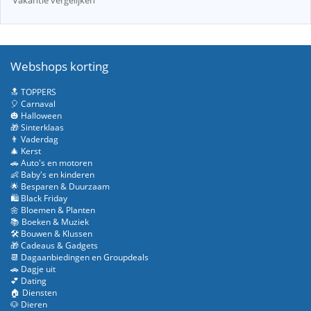
Webshops korting
🔝 TOPPERS
🎈 Carnaval
🎃 Halloween
🎁 Sinterklaas
👨 Vaderdag
🎄 Kerst
🚗 Auto's en motoren
👶 Baby's en kinderen
🌟 Besparen & Duurzaam
🛍️ Black Friday
🌼 Bloemen & Planten
📚 Boeken & Muziek
🛠️ Bouwen & Klussen
🎁 Cadeaus & Gadgets
📆 Dagaanbiedingen en Groupdeals
🚗 Dagje uit
💕 Dating
🏠 Diensten
🐶 Dieren