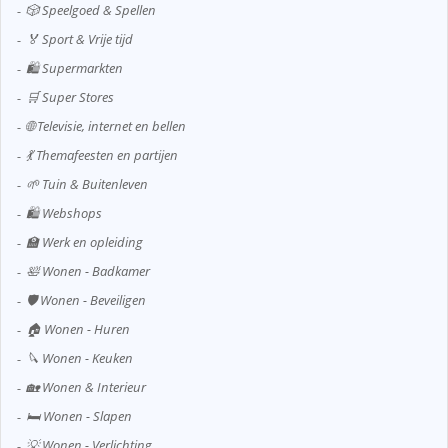
🎲 Speelgoed & Spellen
🏅 Sport & Vrije tijd
🛍️ Supermarkten
🛒 Super Stores
🌐 Televisie, internet en bellen
💃 Themafeesten en partijen
🌱 Tuin & Buitenleven
🛍️ Webshops
🏫 Werk en opleiding
🛀 Wonen - Badkamer
🛡️ Wonen - Beveiligen
🏠 Wonen - Huren
🔪 Wonen - Keuken
🏡 Wonen & Interieur
🛏️ Wonen - Slapen
💡 Wonen - Verlichting