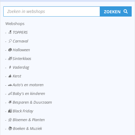
ZOEKEN
Webshops
🔝 TOPPERS
🎈 Carnaval
🎃 Halloween
🎁 Sinterklaas
👨 Vaderdag
🎄 Kerst
🚗 Auto's en motoren
👶 Baby's en kinderen
🌟 Besparen & Duurzaam
🛍️ Black Friday
🌼 Bloemen & Planten
📚 Boeken & Muziek