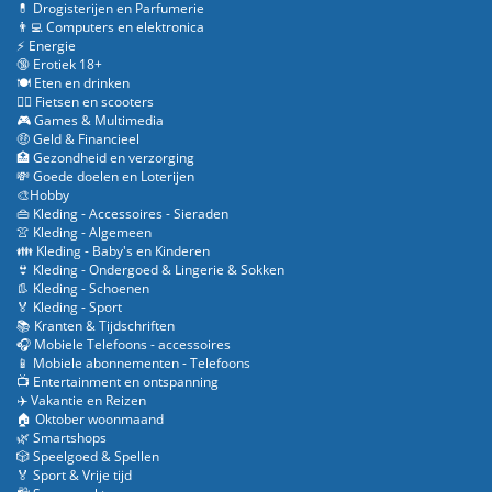
💊 Drogisterijen en Parfumerie
👨‍💻 Computers en elektronica
⚡ Energie
🔞 Erotiek 18+
🍽️ Eten en drinken
🚴‍♂️ Fietsen en scooters
🎮 Games & Multimedia
🤑 Geld & Financieel
🏥 Gezondheid en verzorging
💸 Goede doelen en Loterijen
🎨Hobby
👜 Kleding - Accessoires - Sieraden
👚 Kleding - Algemeen
👪 Kleding - Baby's en Kinderen
👙 Kleding - Ondergoed & Lingerie & Sokken
👢 Kleding - Schoenen
🏅 Kleding - Sport
📚 Kranten & Tijdschriften
🎧 Mobiele Telefoons - accessoires
📱 Mobiele abonnementen - Telefoons
📺 Entertainment en ontspanning
✈️ Vakantie en Reizen
🏠 Oktober woonmaand
🌿 Smartshops
🎲 Speelgoed & Spellen
🏅 Sport & Vrije tijd