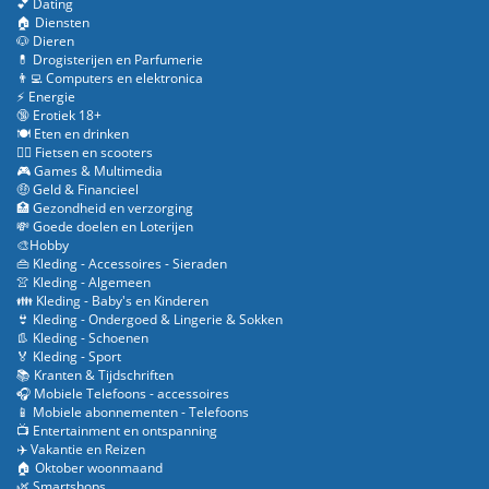
💕 Dating
🏠 Diensten
🐶 Dieren
💊 Drogisterijen en Parfumerie
👨‍💻 Computers en elektronica
⚡ Energie
🔞 Erotiek 18+
🍽️ Eten en drinken
🚴‍♂️ Fietsen en scooters
🎮 Games & Multimedia
🤑 Geld & Financieel
🏥 Gezondheid en verzorging
💸 Goede doelen en Loterijen
🎨Hobby
👜 Kleding - Accessoires - Sieraden
👚 Kleding - Algemeen
👪 Kleding - Baby's en Kinderen
👙 Kleding - Ondergoed & Lingerie & Sokken
👢 Kleding - Schoenen
🏅 Kleding - Sport
📚 Kranten & Tijdschriften
🎧 Mobiele Telefoons - accessoires
📱 Mobiele abonnementen - Telefoons
📺 Entertainment en ontspanning
✈️ Vakantie en Reizen
🏠 Oktober woonmaand
🌿 Smartshops