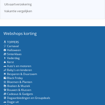
Uitvaartverzekering
Vakantie vergelijken
Webshops korting
🔝 TOPPERS
🎈 Carnaval
🎃 Halloween
🎁 Sinterklaas
👨 Vaderdag
🎄 Kerst
🚗 Auto's en motoren
👶 Baby's en kinderen
🌟 Besparen & Duurzaam
🛍️ Black Friday
🌼 Bloemen & Planten
📚 Boeken & Muziek
🛠️ Bouwen & Klussen
🎁 Cadeaus & Gadgets
📆 Dagaanbiedingen en Groupdeals
🚗 Dagje uit