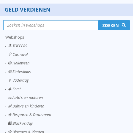
GELD VERDIENEN
ZOEKEN
Webshops
🔝 TOPPERS
🎈 Carnaval
🎃 Halloween
🎁 Sinterklaas
👨 Vaderdag
🎄 Kerst
🚗 Auto's en motoren
👶 Baby's en kinderen
🌟 Besparen & Duurzaam
🛍️ Black Friday
🌼 Bloemen & Planten