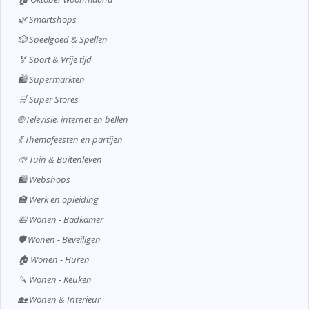
🌿 Smartshops
🎲 Speelgoed & Spellen
🏅 Sport & Vrije tijd
🛍️ Supermarkten
🛒 Super Stores
🌐 Televisie, internet en bellen
💃 Themafeesten en partijen
🌱 Tuin & Buitenleven
🛍️ Webshops
🏫 Werk en opleiding
🛀 Wonen - Badkamer
🛡️ Wonen - Beveiligen
🏠 Wonen - Huren
🔪 Wonen - Keuken
🏡 Wonen & Interieur