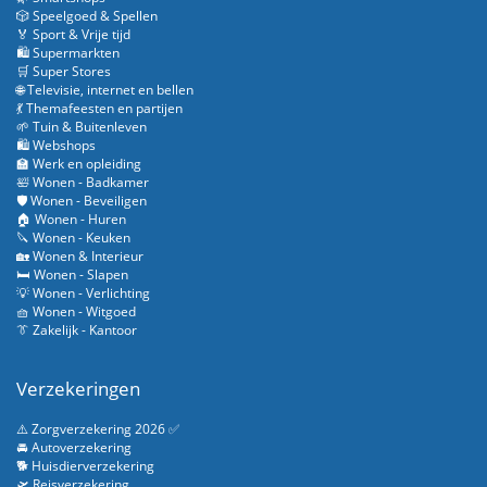
🎲 Speelgoed & Spellen
🏅 Sport & Vrije tijd
🛍️ Supermarkten
🛒 Super Stores
🌐 Televisie, internet en bellen
💃 Themafeesten en partijen
🌱 Tuin & Buitenleven
🛍️ Webshops
🏫 Werk en opleiding
🛀 Wonen - Badkamer
🛡️ Wonen - Beveiligen
🏠 Wonen - Huren
🔪 Wonen - Keuken
🏡 Wonen & Interieur
🛏️ Wonen - Slapen
💡 Wonen - Verlichting
🧺 Wonen - Witgoed
👔 Zakelijk - Kantoor
Verzekeringen
⚠️ Zorgverzekering 2026 ✅
🚘 Autoverzekering
🐕 Huisdierverzekering
🛫 Reisverzekering