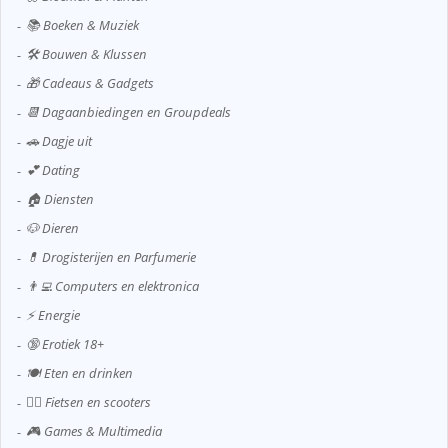
📚 Boeken & Muziek
🛠️ Bouwen & Klussen
🎁 Cadeaus & Gadgets
📆 Dagaanbiedingen en Groupdeals
🚗 Dagje uit
💕 Dating
🏠 Diensten
🐶 Dieren
💊 Drogisterijen en Parfumerie
👨‍💻 Computers en elektronica
⚡ Energie
🔞 Erotiek 18+
🍽️ Eten en drinken
🚴‍♂️ Fietsen en scooters
🎮 Games & Multimedia