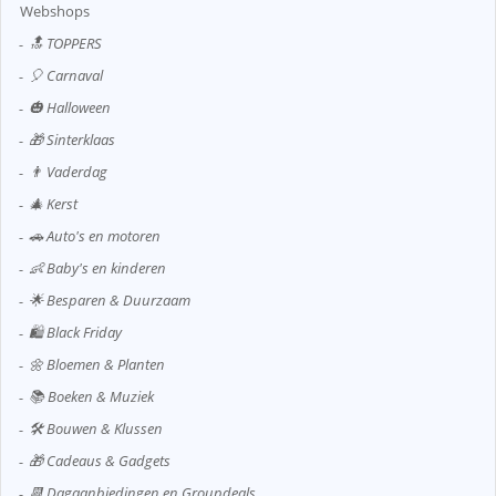
Webshops
🔝 TOPPERS
🎈 Carnaval
🎃 Halloween
🎁 Sinterklaas
👨 Vaderdag
🎄 Kerst
🚗 Auto's en motoren
👶 Baby's en kinderen
🌟 Besparen & Duurzaam
🛍️ Black Friday
🌼 Bloemen & Planten
📚 Boeken & Muziek
🛠️ Bouwen & Klussen
🎁 Cadeaus & Gadgets
📆 Dagaanbiedingen en Groupdeals