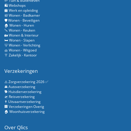
🌱 Tuin & Buitenleven
🛍️ Webshops
🏫 Werk en opleiding
🛀 Wonen - Badkamer
🛡️ Wonen - Beveiligen
🏠 Wonen - Huren
🔪 Wonen - Keuken
🏡 Wonen & Interieur
🛏️ Wonen - Slapen
💡 Wonen - Verlichting
🧺 Wonen - Witgoed
👔 Zakelijk - Kantoor
Verzekeringen
⚠️ Zorgverzekering 2026 ✅
🚘 Autoverzekering
🐕 Huisdierverzekering
🛫 Reisverzekering
✝️ Uitvaartverzekering
🏢 Verzekeringen Overig
🏠 Woonhuisverzekering
Over Qlics