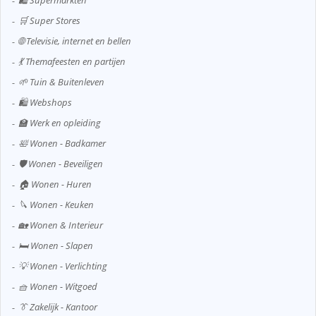
🛒 Super Stores
🌐 Televisie, internet en bellen
💃 Themafeesten en partijen
🌱 Tuin & Buitenleven
🛍️ Webshops
🏫 Werk en opleiding
🛀 Wonen - Badkamer
🛡️ Wonen - Beveiligen
🏠 Wonen - Huren
🔪 Wonen - Keuken
🏡 Wonen & Interieur
🛏️ Wonen - Slapen
💡 Wonen - Verlichting
🧺 Wonen - Witgoed
👔 Zakelijk - Kantoor