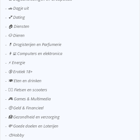
🚗 Dagje uit
💕 Dating
🏠 Diensten
🐶 Dieren
💊 Drogisterijen en Parfumerie
👨‍💻 Computers en elektronica
⚡ Energie
🔞 Erotiek 18+
🍽️ Eten en drinken
🚴‍♂️ Fietsen en scooters
🎮 Games & Multimedia
🤑 Geld & Financieel
🏥 Gezondheid en verzorging
💸 Goede doelen en Loterijen
🎨Hobby