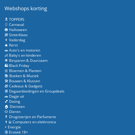
Webshops korting
🔝 TOPPERS
🎈 Carnaval
🎃 Halloween
🎁 Sinterklaas
👨 Vaderdag
🎄 Kerst
🚗 Auto's en motoren
👶 Baby's en kinderen
🌟 Besparen & Duurzaam
🛍️ Black Friday
🌼 Bloemen & Planten
📚 Boeken & Muziek
🛠️ Bouwen & Klussen
🎁 Cadeaus & Gadgets
📆 Dagaanbiedingen en Groupdeals
🚗 Dagje uit
💕 Dating
🏠 Diensten
🐶 Dieren
💊 Drogisterijen en Parfumerie
👨‍💻 Computers en elektronica
⚡ Energie
🔞 Erotiek 18+