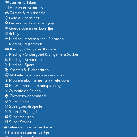
🍽️ Eten en drinken
🚴‍♂️ Fietsen en scooters
🎮 Games & Multimedia
🤑 Geld & Financieel
🏥 Gezondheid en verzorging
💸 Goede doelen en Loterijen
🎨Hobby
👜 Kleding - Accessoires - Sieraden
👚 Kleding - Algemeen
👪 Kleding - Baby's en Kinderen
👙 Kleding - Ondergoed & Lingerie & Sokken
👢 Kleding - Schoenen
🏅 Kleding - Sport
📚 Kranten & Tijdschriften
🎧 Mobiele Telefoons - accessoires
📱 Mobiele abonnementen - Telefoons
📺 Entertainment en ontspanning
✈️ Vakantie en Reizen
🏠 Oktober woonmaand
🌿 Smartshops
🎲 Speelgoed & Spellen
🏅 Sport & Vrije tijd
🛍️ Supermarkten
🛒 Super Stores
🌐 Televisie, internet en bellen
💃 Themafeesten en partijen