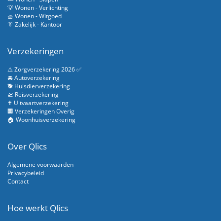
💡 Wonen - Verlichting
🧺 Wonen - Witgoed
👔 Zakelijk - Kantoor
Verzekeringen
⚠️ Zorgverzekering 2026 ✅
🚘 Autoverzekering
🐕 Huisdierverzekering
🛫 Reisverzekering
✝️ Uitvaartverzekering
🏢 Verzekeringen Overig
🏠 Woonhuisverzekering
Over Qlics
Algemene voorwaarden
Privacybeleid
Contact
Hoe werkt Qlics