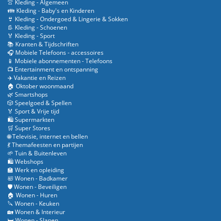
👚 Kleding - Algemeen
👪 Kleding - Baby's en Kinderen
👙 Kleding - Ondergoed & Lingerie & Sokken
👢 Kleding - Schoenen
🏅 Kleding - Sport
📚 Kranten & Tijdschriften
🎧 Mobiele Telefoons - accessoires
📱 Mobiele abonnementen - Telefoons
📺 Entertainment en ontspanning
✈️ Vakantie en Reizen
🏠 Oktober woonmaand
🌿 Smartshops
🎲 Speelgoed & Spellen
🏅 Sport & Vrije tijd
🛍️ Supermarkten
🛒 Super Stores
🌐 Televisie, internet en bellen
💃 Themafeesten en partijen
🌱 Tuin & Buitenleven
🛍️ Webshops
🏫 Werk en opleiding
🛀 Wonen - Badkamer
🛡️ Wonen - Beveiligen
🏠 Wonen - Huren
🔪 Wonen - Keuken
🏡 Wonen & Interieur
🛏️ Wonen - Slapen