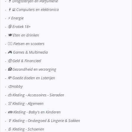
💊 Drogisterijen en Parfumerie
👨‍💻 Computers en elektronica
⚡ Energie
🔞 Erotiek 18+
🍽️ Eten en drinken
🚴‍♂️ Fietsen en scooters
🎮 Games & Multimedia
🤑 Geld & Financieel
🏥 Gezondheid en verzorging
💸 Goede doelen en Loterijen
🎨Hobby
👜 Kleding - Accessoires - Sieraden
👚 Kleding - Algemeen
👪 Kleding - Baby's en Kinderen
👙 Kleding - Ondergoed & Lingerie & Sokken
👢 Kleding - Schoenen