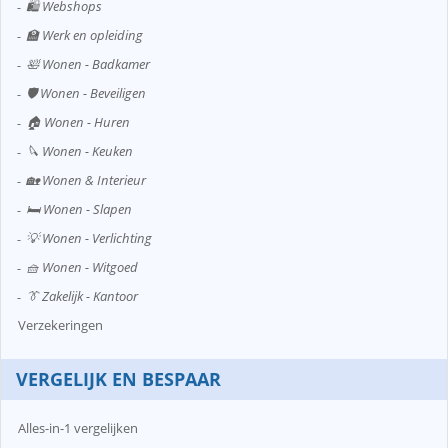
🛍️ Webshops
🏫 Werk en opleiding
🛀 Wonen - Badkamer
🛡️ Wonen - Beveiligen
🏠 Wonen - Huren
🔪 Wonen - Keuken
🏡 Wonen & Interieur
🛏️ Wonen - Slapen
💡 Wonen - Verlichting
🧺 Wonen - Witgoed
👔 Zakelijk - Kantoor
Verzekeringen
VERGELIJK EN BESPAAR
Alles-in-1 vergelijken