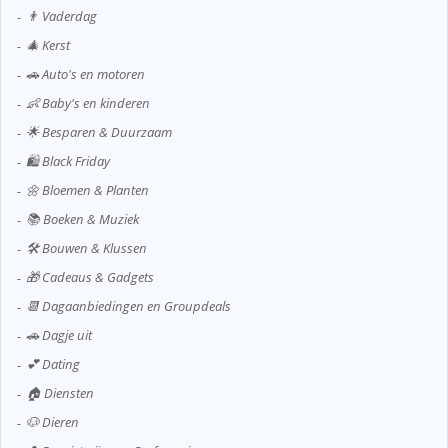
👨 Vaderdag
🎄 Kerst
🚗 Auto's en motoren
👶 Baby's en kinderen
🌟 Besparen & Duurzaam
🛍️ Black Friday
🌼 Bloemen & Planten
📚 Boeken & Muziek
🛠️ Bouwen & Klussen
🎁 Cadeaus & Gadgets
📆 Dagaanbiedingen en Groupdeals
🚗 Dagje uit
💕 Dating
🏠 Diensten
🐶 Dieren