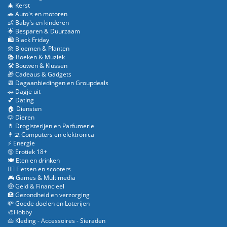
🎄 Kerst
🚗 Auto's en motoren
👶 Baby's en kinderen
🌟 Besparen & Duurzaam
🛍️ Black Friday
🌼 Bloemen & Planten
📚 Boeken & Muziek
🛠️ Bouwen & Klussen
🎁 Cadeaus & Gadgets
📆 Dagaanbiedingen en Groupdeals
🚗 Dagje uit
💕 Dating
🏠 Diensten
🐶 Dieren
💊 Drogisterijen en Parfumerie
👨‍💻 Computers en elektronica
⚡ Energie
🔞 Erotiek 18+
🍽️ Eten en drinken
🚴‍♂️ Fietsen en scooters
🎮 Games & Multimedia
🤑 Geld & Financieel
🏥 Gezondheid en verzorging
💸 Goede doelen en Loterijen
🎨Hobby
👜 Kleding - Accessoires - Sieraden