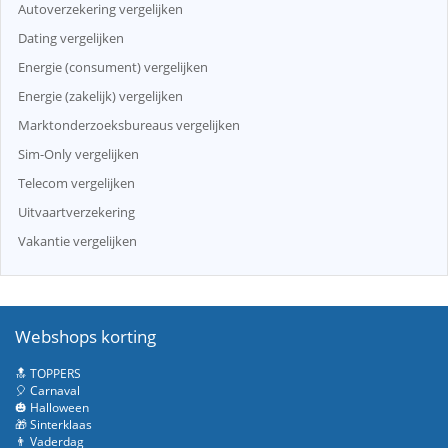
Autoverzekering vergelijken
Dating vergelijken
Energie (consument) vergelijken
Energie (zakelijk) vergelijken
Marktonderzoeksbureaus vergelijken
Sim-Only vergelijken
Telecom vergelijken
Uitvaartverzekering
Vakantie vergelijken
Webshops korting
🔝 TOPPERS
🎈 Carnaval
🎃 Halloween
🎁 Sinterklaas
👨 Vaderdag