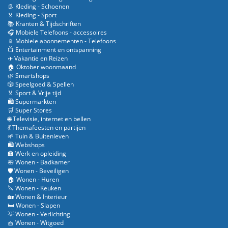
👢 Kleding - Schoenen
🏅 Kleding - Sport
📚 Kranten & Tijdschriften
🎧 Mobiele Telefoons - accessoires
📱 Mobiele abonnementen - Telefoons
📺 Entertainment en ontspanning
✈️ Vakantie en Reizen
🏠 Oktober woonmaand
🌿 Smartshops
🎲 Speelgoed & Spellen
🏅 Sport & Vrije tijd
🛍️ Supermarkten
🛒 Super Stores
🌐 Televisie, internet en bellen
💃 Themafeesten en partijen
🌱 Tuin & Buitenleven
🛍️ Webshops
🏫 Werk en opleiding
🛀 Wonen - Badkamer
🛡️ Wonen - Beveiligen
🏠 Wonen - Huren
🔪 Wonen - Keuken
🏡 Wonen & Interieur
🛏️ Wonen - Slapen
💡 Wonen - Verlichting
🧺 Wonen - Witgoed