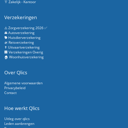
👔 Zakelijk - Kantoor
Verzekeringen
⚠️ Zorgverzekering 2026 ✅
🚘 Autoverzekering
🐕 Huisdierverzekering
🛫 Reisverzekering
✝️ Uitvaartverzekering
🏢 Verzekeringen Overig
🏠 Woonhuisverzekering
Over Qlics
Algemene voorwaarden
Privacybeleid
Contact
Hoe werkt Qlics
Uitleg over qlics
Leden aanbrengen