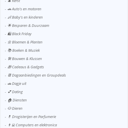
🎄 Kerst
🚗 Auto's en motoren
👶 Baby's en kinderen
🌟 Besparen & Duurzaam
🛍️ Black Friday
🌼 Bloemen & Planten
📚 Boeken & Muziek
🛠️ Bouwen & Klussen
🎁 Cadeaus & Gadgets
📆 Dagaanbiedingen en Groupdeals
🚗 Dagje uit
💕 Dating
🏠 Diensten
🐶 Dieren
💊 Drogisterijen en Parfumerie
👨‍💻 Computers en elektronica