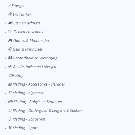
⚡ Energie
🔞 Erotiek 18+
🍽️ Eten en drinken
🚴‍♂️ Fietsen en scooters
🎮 Games & Multimedia
🤑 Geld & Financieel
🏥 Gezondheid en verzorging
💸 Goede doelen en Loterijen
🎨Hobby
👜 Kleding - Accessoires - Sieraden
👚 Kleding - Algemeen
👪 Kleding - Baby's en Kinderen
👙 Kleding - Ondergoed & Lingerie & Sokken
👢 Kleding - Schoenen
🏅 Kleding - Sport