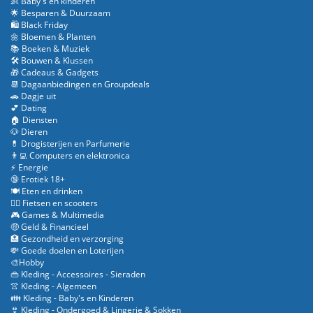
👶 Baby's en kinderen
🌟 Besparen & Duurzaam
🛍️ Black Friday
🌼 Bloemen & Planten
📚 Boeken & Muziek
🛠️ Bouwen & Klussen
🎁 Cadeaus & Gadgets
📆 Dagaanbiedingen en Groupdeals
🚗 Dagje uit
💕 Dating
🏠 Diensten
🐶 Dieren
💊 Drogisterijen en Parfumerie
👨‍💻 Computers en elektronica
⚡ Energie
🔞 Erotiek 18+
🍽️ Eten en drinken
🚴‍♂️ Fietsen en scooters
🎮 Games & Multimedia
🤑 Geld & Financieel
🏥 Gezondheid en verzorging
💸 Goede doelen en Loterijen
🎨Hobby
👜 Kleding - Accessoires - Sieraden
👚 Kleding - Algemeen
👪 Kleding - Baby's en Kinderen
👙 Kleding - Ondergoed & Lingerie & Sokken