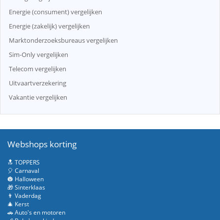
Energie (consument) vergelijken
Energie (zakelijk) vergelijken
Marktonderzoeksbureaus vergelijken
Sim-Only vergelijken
Telecom vergelijken
Uitvaartverzekering
Vakantie vergelijken
Webshops korting
🔝 TOPPERS
🎈 Carnaval
🎃 Halloween
🎁 Sinterklaas
👨 Vaderdag
🎄 Kerst
🚗 Auto's en motoren