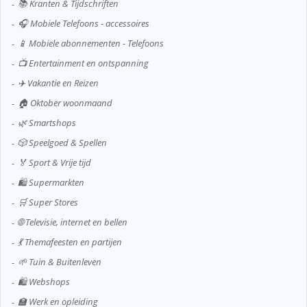
📚 Kranten & Tijdschriften
🎧 Mobiele Telefoons - accessoires
📱 Mobiele abonnementen - Telefoons
📺 Entertainment en ontspanning
✈️ Vakantie en Reizen
🏠 Oktober woonmaand
🌿 Smartshops
🎲 Speelgoed & Spellen
🏅 Sport & Vrije tijd
🛍️ Supermarkten
🛒 Super Stores
🌐 Televisie, internet en bellen
💃 Themafeesten en partijen
🌱 Tuin & Buitenleven
🛍️ Webshops
🏫 Werk en opleiding